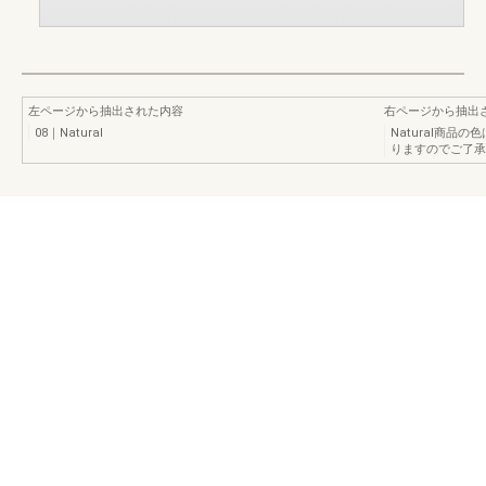
左ページから抽出された内容
右ページから抽出
08｜Natural
Natural商
りますのでご了承