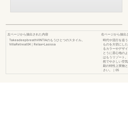
左ページから抽出された内容
右ページから抽出
TakeadeepbreathVINTIAのもうひとつのスタイル。
時代や流行を追う
VillaRetreat04｜Relax+Lasissa
ものを大切にした
るカラーやデザイ
とうに居心地のよ
はもうリゾート。
然でやさしい空気
刷の特性上実物と
さい。｜05