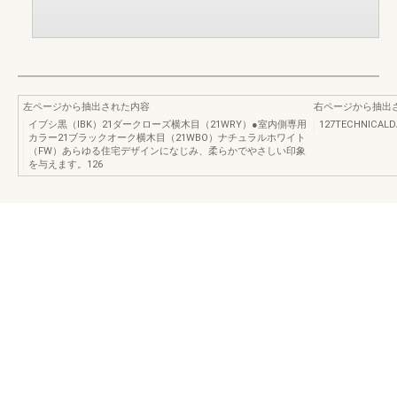
左ページから抽出された内容
右ページから抽出
イブシ黒（IBK）21ダークローズ横木目（21WRY）●室内側専用
127TECHNICALD
カラー21ブラックオーク横木目（21WBO）ナチュラルホワイト
（FW）あらゆる住宅デザインになじみ、柔らかでやさしい印象
を与えます。126