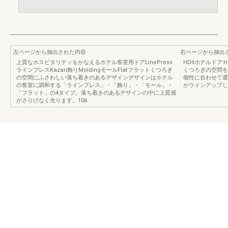
左ページから抽出された内容
右ページから抽出
上質なホスピタリティをかなえるホテル客室用ドアLinePress
HDⅡホテルドア
ラインプレスKazari飾りMoldingモールFlatフラットくつろぎ
くつろぎの空間を
の空間にふさわしい落ち着きのあるデザインデザインはホテル
個性に合わせて選
の客室に調和する「ラインプレス」・「飾り」・「モール」・
がラインアップして
「フラット」の4タイプ。落ち着きのあるデザインの中に上質感
がさりげなく光ります。106