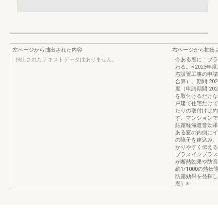
左ページから抽出された内容
右ページから抽出
抽出されたテキストデータはありません。
今ある窓に＂プラ
わる。※2023年
窓設置工事の申請
合算）。期間:202
度（申請期間:202
を取付けるだけな
戸建て住宅だけで
たりの取付けは約
す。マンションで
結露軽減遮音効果
ある窓の内側にイ
の障子を建込み、
かりやすく伝える
プラスインプラス
が断熱効果や防音
約1/1000の
防露効果を発揮し
窓］※