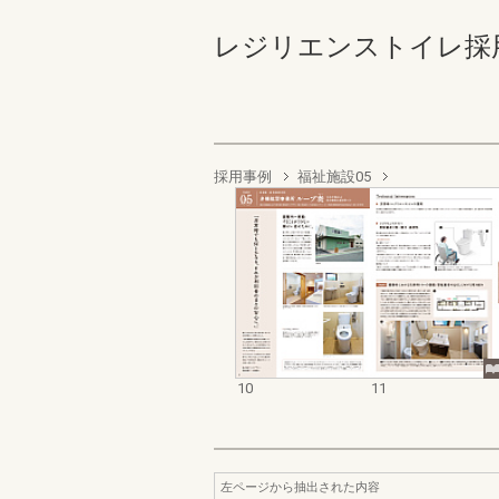
レジリエンストイレ採用事例集v
採用事例
福祉施設05
10
11
左ページから抽出された内容