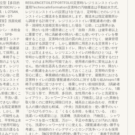
自立型【多目的
RESILIENCETOILETPORTFOLIO災害時/レジリエンストイレの
B150CH/シャ
運用TechnicalInformation災害時の汚物搬送は手動給水方式。
：L-275AN、
レジリエンストイレの設置は1台であり、定時毎にそのレジリエ
M・DT-
ンストイレに搬送水を直接給水します。搬送水は指定避難所か
【洗濯室】洗面化粧
ら調達する計画です。レジリエンストイレ/要配慮者の使い勝
DT-
手・清掃性大規模災害が発生した場合「公助」には限界があ
洗濯機パン・水栓金
り、障がいを持つ通所者にとって「自助・共助」は健常者以上
ト：SPB-
に重要です。特に高齢者や障がい者にも使いやすいトイレを整
7【食堂】システ
備することは、災害時の生活の質の向上だけでなく、健康管理
れが利用者の
に直結する課題です。しかし避難所に用意される災害用トイレ
貴子一級建築
は、主に携帯トイレや仮設トイレ。障がい者にとって使いやす
して採用しま
いとは言えません。レジリエンストイレの特長のひとつは、平
、車椅子をご
常時から使用できる点。災害時に洗浄水量を1Lに変更するだけ
館のような大
で、そのまま利用が可能であり、使用者の操作に変化はありま
ます。レジリ
せん。他の衛生器具も含めた使いやすいレイアウトや、障がい
なる」という
者への配慮をあらかじめ用意しておくことは、災害時の安全・
て心強いと思
安心に通じ、事業継続の観点からも重要です。避難所における
リエンストイ
災害時トイレの課題/要配慮者のQOLに対する取り組みtopic1車
を考慮したス
椅子が便器に近づきやすく、移乗しやすい前傾斜形状。2高齢者
ジリエンスト
や幼児でも操作しやすいよう配慮したロング洗浄ハンドル。1廊
も前後に動くこ
下に沿う形で、男性用、多目的、女性用の各トイレと洗濯室を
り、手洗い器、
レイアウト。2シャワーブース3（左）汚物流し:詰まった異物を
できない障が
取り除くのに便利な掃除口付き。補高台と組み合わせ、作業す
ある指定避難所
る人の腰の負担も軽減。（中央）洗面化粧台：使い勝手のいい
。しかし、障
「ひろびろボウル」と「くるくる水栓」を備えている。（右）
い可能性もあ
洗濯パン4洗濯室には、洗濯機、洗面化粧台、汚物流し、シャワ
は、平常時は水
ーブースを並べて配置。万が一、手足や衣服などが汚れた場合
水で使用可能な
でも、洗濯やシャワーがすぐに使える。2要配慮者の使い勝手を
生活介護るる
考慮し、前傾斜のトイレデザインとロング洗浄ハンドルを採用
法人みどりの
しました。[施設管理者の声]使い勝手について：「車椅子利用者