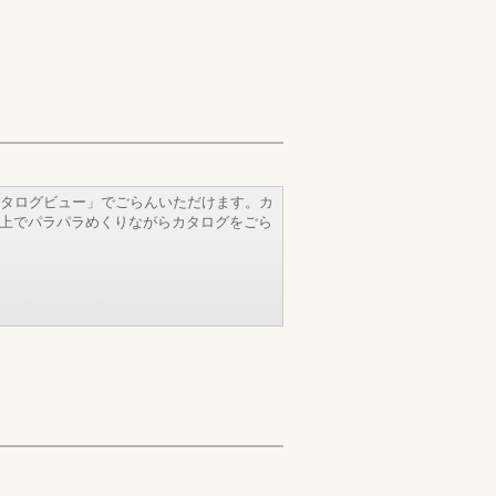
タログビュー」でごらんいただけます。カ
b上でパラパラめくりながらカタログをごら