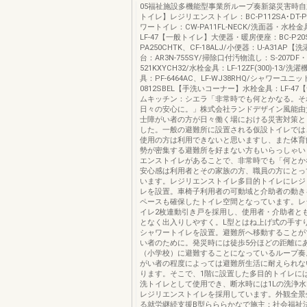
05福祉施設多機能型事業所ループ奏新築災害時
トイレ】レジリエンストイレ：BC-P112SA･DT-P
ワートイレ：CW-PA11FL-NECK/洗面器・水栓金具
LF-47【一般トイレ】大便器・暖房便座：BC-P20S
PA250CHTK、CF-18ALJ/小便器：U-A31AP
台：AR3N-755SY/掃除口付汚物流し：S-207DF・
521KXYCH32/水栓金具：LF-12ZF(300)-13/
具：PF-6464AC、LF-WJ38RHQ/シャワーユニッ
0812SBEL【手洗いコーナー】水栓金具：LF-4
ムキッチン：シエラ「非常時でも何とかなる。そ
日々の安心に。」株式会社ランドデザイン風能由
士障がい者の方が日々働く場における災害対策と
した。一般の避難所に設置される仮設トイレでは
使用の方は利用できないと思いますし、また体育
勢が密集する避難所を好まない方もいらっしゃい
エンストイレがあることで、非常時でも「何とか
安心感は利用者とその家族の方、職員の方にとっ
います。レジリエンストイレ多目的トイレにレジ
レを設置。車椅子利用者の可動域と介助者の動き
ペースも確保したトイレ空間となっています。レ
イレ2枚連動引き戸を採用し、使用者・介助者と
となく出入りしやすく。L型とはね上げ式の手す
シャワートイレを設置。避難所へ移動することが
い者のために。発災時には徒歩5分ほどの距離に
（小学校）に避難することになっているループ奏
がい者の程度によっては避難所生活に耐えられな
ります。そこで、1階に設置した多目的トイレに
洗トイレとして使用でき、断水時には1Lの洗浄
レジリエンストイレを採用しています。外観全景
る就労継続支援B型らららかなで施主：社会福祉