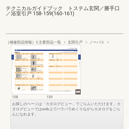
テクニカルガイドブック トステム玄関／勝手口
／浴室引戸 158-159(160-161)
［補修部品情報］5.主要部品一覧
玄関引戸
ノーバス
158
159
お探しのページは「カタログビュー」でごらんいただけます。カ
タログビューではweb上でパラパラめくりながらカタログをごら
んになれます。