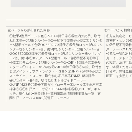
左ページから抽出された内容
右ページから抽出
①把手A型用ゴールド色②ZJP4③障子④⑤⑥室内外把手、取付
①方立気密材・ヒレ
ねじ①把手B型用シルバー色②手配不可③障子④⑤⑥①シリンダ
気密材・ヒレ58
ーA型用ゴールド色②DCZZ0017③障子④⑤美和ロック製URシリ
レ②手配不可③枠
ンダー⑥シリンダー2個、鍵5本①シリンダーB型用シルバー色
戸 ノーバス159デ
②DCZZ0050③障子④⑤美和ロック製URシリンダー⑥シリンダ
代替品一覧P.2
ー2個、鍵5本①サムターンA型用ゴールド色②手配不可③障子
真・イラスト／⑤
④⑤⑥①サムターンB型用シルバー色②KQB141③障子④⑤⑥サ
の改訂、及び供給
ムターン①メイン・サブ箱錠②ZJP2③障子④⑤⑥箱錠、取付ね
ずご確認ください
じ①メイン・サブストライク・トロヨケ②JNP476A③枠④⑤⑥
けます。弊社見積
ストライク、トロヨケ、取付ねじ①吊車②FNMZ185③障子
画面」を参照してく
④⑤⑥吊車LR各1個、取付ねじ①下部ガイドローラー
②JNP462③枠④⑤⑥下部ガイドローラー①レール②手配不可③
枠④⑤⑥①引戸クローザ②ZDE896A③枠④⑤⑥クローザ、キャ
ッチ、取付ねじ■主要部品一覧補修部品情報5主要部品一覧 玄
関引戸 ノーバス158玄関引戸 ノーバス