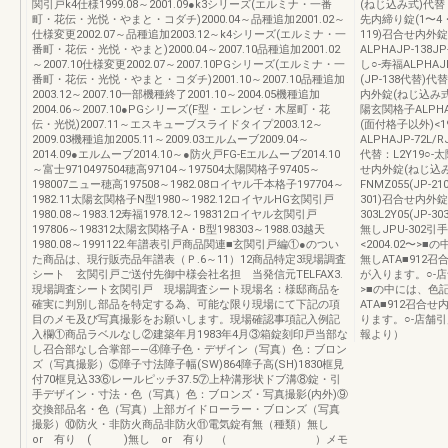
関引戸k4仕様1999.08～2001.09●k3シリーズ(エルミナ・一番
(ねじ込み式)代替：L2
町・花伝・光悦・やまと・コダチ)2000.04～品種追加2001.02～
先内締り錠(1〜4・
仕様変更2002.07～品種追加2003.12～k4シリーズ(エルミナ・一
119)召合せ内外錠
番町・花伝・光悦・やまと)2000.04～2007.10品種追加2001.02
ALPHA‌JP-13
～2007.10仕様変更2002.07～2007.10PGシリーズ(エルミナ・一
し○-寿福ALPHA‌
番町・花伝・光悦・やまと・コダチ)2001.10～2007.10品種追加
(JP-138代替)代替
2003.12～2007.10一部機種終了2001.10～2004.05機種追加
内外錠(ねじ込み式)
2004.06～2007.10●PGシリーズ(F型・エレンゼ・木屋町・花
陽玄関格子ALPHA‌
伝・光悦)2007.11～エスキューブスライドタイプ2003.12～
(面付格子以外)<1
2009.03機種追加2005.11～2009.03エルムーブ2009.04～
ALPHA‌JP-72L
2014.09●エルムーブ2014.10～●防火戸FG-Eエルムーブ2014.10
代替：L2Y19○-太陽
～富士9710497504穂高97104～197504太陽関格子97405～
せ内外錠(ねじ込み
198007ニュー穂高197508～1982.08ロイヤル千本格子197704～
FNMZ055(JP-2
1982.11太陽玄関格子N型1980～1982.12ロイヤルHG玄関引戸
301)召合せ内外錠(
1980.08～1983.12寿福1978.12～198312ロイヤル玄関引戸
303L2Y05(JP
197806～198312太陽玄関格子A・B型198303～1988.03越天
無しJPU-302引
1980.08～1991122.年譜表引戸商品関連■玄関引戸編①●のつい
<2004.02〜>
た商品は、現行販売品年譜表（Ｐ.6～11）12商品特定3現場調査
無しATA■912召
シート 玄関引戸ご送付先御中様会社名担 当発信元TELFAX3.
が入ります。○-店舗
現場調査シート玄関引戸 現場調査シート現場名：様邸商品を
>■の中には、色記
確実に判別し部品を特定する為、可能な限り現場にて下記の項
ATA■912召合せ
目のメモ及び写真撮影をお願いします。現場確認事項記入例記
ります。○-店舗引
入欄①商品ラベルなし②建築年月1983年4月③箱錠刻印戸当部な
報より）
し召合部なし合掌部――④障子色・デザイン（写真）色：ブロン
ズ（写真撮影）⑤障子寸法障子幅(SW)864障子高(SH)1830框見
付70框見込33⑥レールピッチ37.5⑦上枠溝形状ドブ溝⑧錠・引
手デザイン・寸法・色（写真）色：ブロンズ・写真撮影(内外)⑨
交換部品名・色（写真）上部ガイドローラー・ブロンズ（写真
撮影）⑩防火・非防火商品非防火⑪電気錠有無（種類）無し
or 有り ( )無し or 有り （ ）メモ