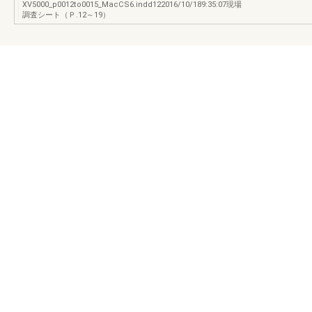
XV5000_p0012to0015_MacCS6.indd122016/10/189:35:07現場
調査シート（Ｐ.12～19）