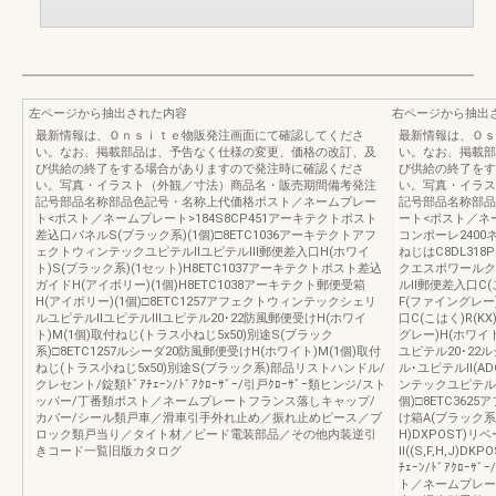
左ページから抽出された内容
右ページから抽出
最新情報は、Ｏｎｓｉｔｅ物販発注画面にて確認してくださ
最新情報は、Ｏｓ
い。なお、掲載部品は、予告なく仕様の変更、価格の改訂、及
い。なお、掲載部
び供給の終了をする場合がありますので発注時に確認くださ
び供給の終了をす
い。写真・イラスト（外観／寸法）商品名・販売期間備考発注
い。写真・イラス
記号部品名称部品色記号・名称上代価格ポスト／ネームプレー
記号部品名称部品
ト<ポスト／ネームプレート>184S8CP451アーキテクトポスト
ート<ポスト／ネーム
差込口パネルS(ブラック系)(1個)□8ETC1036アーキテクトアフ
コンポーレ2400ネ
ェクトウィンテックユピテルⅡユピテルⅢ郵便差入口H(ホワイ
ねじはC8DL318
ト)S(ブラック系)(1セット)H8ETC1037アーキテクトポスト差込
クエスポワールク
ガイドH(アイボリー)(1個)H8ETC1038アーキテクト郵便受箱
ルⅡ郵便差入口C(こ
H(アイボリー)(1個)□8ETC1257アフェクトウィンテックシェリ
F(ファイングレー)
ルユピテルⅡユピテルⅢユピテル20･22防風郵便受けH(ホワイ
口C(こはく)R(KX
ト)M(1個)取付ねじ(トラス小ねじ5x50)別途S(ブラック
グレー)H(ホワイ
系)□8ETC1257ルシーダ20防風郵便受けH(ホワイト)M(1個)取付
ユピテル20･22
ねじ(トラス小ねじ5x50)別途S(ブラック系)部品リストハンドル/
ル･ユピテルⅡ(AD
クレセント/錠類ﾄﾞｱﾁｪｰﾝ/ﾄﾞｱｸﾛｰｻﾞｰ/引戸ｸﾛｰｻﾞｰ類ヒンジ/スト
ンテックユピテル
ッパー/丁番類ポスト／ネームプレートフランス落しキャップ/
個)□8ETC36
カバー/シール類戸車／滑車引手外れ止め／振れ止めピース／ブ
け箱A(ブラック系)
ロック類戸当り／タイト材／ビード電装部品／その他内装逆引
H)DXPOST)リ
きコード一覧旧版カタログ
Ⅱ((S,F,H,J)
ﾁｪｰﾝ/ﾄﾞｱｸﾛｰ
ト／ネームプレー