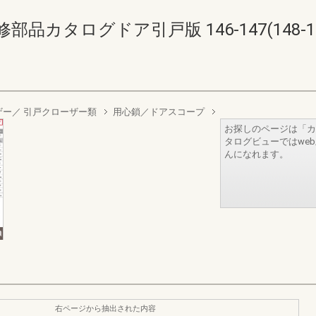
品カタログドア引戸版 146-147(148-14
ザー／ 引戸クローザー類
用心鎖／ドアスコープ
お探しのページは「カ
タログビューではwe
んになれます。
右ページから抽出された内容