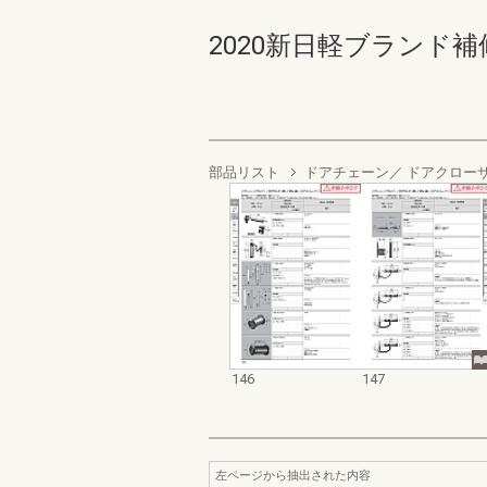
2020新日軽ブランド補修部
部品リスト
ドアチェーン／ ドアクロー
146
147
左ページから抽出された内容