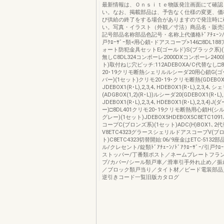
最新情報は、Ｏｎｓｉｔｅ物販発注画面にて確認
い。なお、掲載部品は、予告なく仕様の変更、価
び供給の終了をする場合がありますので発注時に
い。写真・イラスト（外観／寸法）商品名・販売
記号部品名称部品色記号・名称上代価格ﾄﾞｱﾁｪｰﾝ/ﾄﾞ
戸ｸﾛｰｻﾞｰ類<用心鎖･ドアスコープ>146□8DL1
ォート防犯金具セットE(ゴールド)S(ブラック系)(
無しC8DL324コンポーレ2000DXコンポーレ240
ト)取付ねじ穴ピッチ:112ADEBOXA/C代替なし□8
20･19クリモ断熱シェリルルシーダ20用心鎖G(ゴ
バー)(1セット)クリモ20･19･クリモ断熱(GDEBOX1(R
JDEBOX1(R･L),2,3,4､HDEBOX1(R･L),2,3,4､
(ADGBOX(1,2)(R･L))ルシーダ20(GDEBOX1(R･L),2
JDEBOX1(R･L),2,3,4､HDEBOX1(R･L),2,3,4)
ー)□8DL401クリモ20･19クリモ断熱用心鎖H(シ
グレー)(1セット)JDEBOX5HDEBOX5C8ETC1
コープC(ブロンズ系)(1セット)ADC(H)BOX1､2
V8ETC4323グラースシェリルドアスコープV(ブロ
ト)C8ETC4323切替開始:06/9座金はETC-513
ル/クレセント/錠類ﾄﾞｱﾁｪｰﾝ/ﾄﾞｱｸﾛｰｻﾞｰ/引戸ｸﾛ
ストッパー/丁番類ポスト／ネームプレートフラ
プ/カバー/シール類戸車／滑車引手外れ止め／振
／ブロック類戸当り／タイト材／ビード電装部品
逆引きコード一覧旧版カタログ