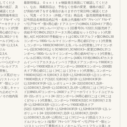
してくださ
最新情報は、Ｏｓｎｉｔｅ物販発注画面にて確認してくださ
格の改訂、及
い。なお、掲載部品は、予告なく仕様の変更、価格の改訂、及
確認くださ
び供給の終了をする場合がありますので発注時に確認くださ
期間備考発注
い。写真・イラスト（外観／寸法）商品名・販売期間備考発注
ｱｸﾛｰｻﾞｰ/引
記号部品名称部品色記号・名称上代価格147ﾄﾞｱﾁｪｰﾝ/ﾄﾞｱｸﾛｰｻﾞ
88アーキテクトク
ｰ/引戸ｸﾛｰｻﾞｰ類<用心鎖･ドアスコープ>□8NDL1222×4ドア用心
1セット)代替:
鎖C(こはく)H(シルバー)(1セット)旧番号DL-122(C,S)販売終了、
0用心鎖C(1セッ
供給不可C8NDL252ステータス用心鎖錠セットC(1セット)代替:
DL382クリモ
無し6(C.H)DBOX1手動錠セットはC8DL131アルファ製C8NDL30
ールド)H(シル
コンポーレ1800パレルマイコンポーレ用心鎖C(1セット)代替無
･L),2,3,4､
しコンポーレ1800(3CNBOX1,2,3)､パレル(代替無し)マイコンポ
シェリル
ーレ(旧3CNBOX2より3CNBOX1,3CNBOX3へ変更)□8NDL31コ
,3,4､
ンポーレ1800パレルマイコンポーレ用心鎖AH(1セット)代替無し
J(ダークグレ
パレル(C8DL1518)､マイコンポーレ(A8DL1518)□8NDL47カスタ
ルバー)J(ダーク
ムインペリアカスタムインペリア防火ドアコンポーレ1900DXコ
091パレルドアス
ンポーレ1900DX防火ドアコンポーレ2000DXコンポーレ2000防
代替無し
火ドア用心鎖C(こはく)H(こはく)(1セット)代替無しコンポーレ
ンズ系)(1セッ
1900DX(52(C.H.S)BOX(1.2.3)(R･L),52HBOX3(R･L))コンポーレ
2部品リストハンド
1900DX防火ドア(52(C.S)BOX(1.3)F(R･L),52HBOX3F(R･
ｰｻﾞｰ類ヒンジ/
L),52HBOX1F(R･L))､レボリュート24･22(GDBOX(1,2)(R･
ンス落しキャッ
L),GDBOX(1,2)H(R･L),GDBOX(1,2)J(R･L)用)S(こはく)Y(ゴール
れ止めピース
ド)□8NDL47コンポーレ2400フェアリーホワイトランドユピテル
／その他内装
20･22レボリュート24･22コンポーレ24用心鎖C(こはく)H(こは
く)(1セット)代替無しコンポーレ1900DX(52(C.H.S)BOX(1.2.3)
(R･L),52HBOX3(R･L))コンポーレ1900DX防火ドア
(52(C.S)BOX(1.3)F(R･L),52HBOX3F(R･L),52HBOX1F(R･L))､レ
ボリュート24･22(GDBOX(1,2)(R･L),GDBOX(1,2)H(R･
L),GDBOX(1,2)J(R･L)用)S(こはく)Y(ゴールド)部品リストハン
ドル/クレセント/錠類ﾄﾞｱﾁｪｰﾝ/ﾄﾞｱｸﾛｰｻﾞｰ/引戸ｸﾛｰｻﾞｰ類ヒン
ジ/ストッパー/丁番類ポスト／ネームプレートフランス落しキ