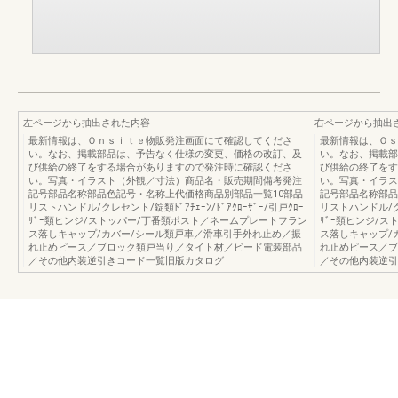
左ページから抽出された内容
右ページから抽出
最新情報は、Ｏｎｓｉｔｅ物販発注画面にて確認してくださ
最新情報は、Ｏｓ
い。なお、掲載部品は、予告なく仕様の変更、価格の改訂、及
い。なお、掲載部
び供給の終了をする場合がありますので発注時に確認くださ
び供給の終了をす
い。写真・イラスト（外観／寸法）商品名・販売期間備考発注
い。写真・イラス
記号部品名称部品色記号・名称上代価格商品別部品一覧10部品
記号部品名称部品
リストハンドル/クレセント/錠類ﾄﾞｱﾁｪｰﾝ/ﾄﾞｱｸﾛｰｻﾞｰ/引戸ｸﾛｰ
リストハンドル/クレセ
ｻﾞｰ類ヒンジ/ストッパー/丁番類ポスト／ネームプレートフラン
ｻﾞｰ類ヒンジ/
ス落しキャップ/カバー/シール類戸車／滑車引手外れ止め／振
ス落しキャップ/
れ止めピース／ブロック類戸当り／タイト材／ビード電装部品
れ止めピース／ブ
／その他内装逆引きコード一覧旧版カタログ
／その他内装逆引