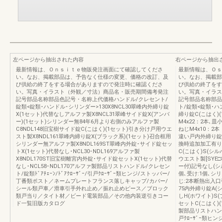
左ページから抽出された内容
右ページから抽出
最新情報は、Ｏｎｓｉｔｅ物販発注画面にて確認してくださ
最新情報は、Ｏｓ
い。なお、掲載部品は、予告なく仕様の変更、価格の改訂、及
い。なお、掲載部
び供給の終了をする場合がありますので発注時に確認くださ
び供給の終了をす
い。写真・イラスト（外観／寸法）商品名・販売期間備考発注
い。写真・イラス
記号部品名称部品色記号・名称上代価格ハンドル/クレセント/
記号部品名称部品
錠類<錠類･ハンドル･シリンダー>130X8NCL30翠峰内外締り錠
ト/錠類<錠類･ハ
X(1セット)代替なしアルファ製X8NCL31翠峰サイド錠X(アンバ
締り錠C(こはく)(
ー)(1セット)シリンダー無84年6月より右側のみアルファ製
M4x22：2本､皿
C8NDL148旧宝樹サイド錠C(こはく)(1セット)引き分け戸用ウエ
ねじM4x10：2
スト製X8NDL161翠峰内締り錠X(ブラック系)(1セット)召合框用
違い戸内外締り錠C(
シリンダー無アルファ製X8NDL169ST翠峰内外錠･サイド錠セッ
換時追加加工有り
トX(1セット)代替なし･NCL30･NDL169アルファ製
C(こはく)S(シル
X8NDL170ST旧宝樹離宮内外錠･サイド錠セットX(1セット)代替
ウエスト製[SYE
なし･NCL58･NDL170アルファ製部品リストハンドル/クレセン
ー付)記号なし(シ
ト/錠類ﾄﾞｱﾁｪｰﾝ/ﾄﾞｱｸﾛｰｻﾞｰ/引戸ｸﾛｰｻﾞｰ類ヒンジ/ストッパー/
個､受け:1個､シリ
丁番類ポスト／ネームプレートフランス落しキャップ/カバー/
じ:2本断熱出入口
シール類戸車／滑車引手外れ止め／振れ止めピース／ブロック
75内外締り錠A(
類戸当り／タイト材／ビード電装部品／その他内装逆引きコー
しH(ホワイト)S(
ド一覧旧版カタログ
セットC(こはく)(
製部品リストハンドル
戸ｸﾛｰｻﾞｰ類ヒ