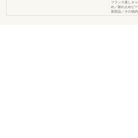
フランス落しキャ
め／振れ止めピー
装部品／その他内