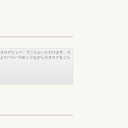
タログビュー」でごらんいただけます。カ
b上でパラパラめくりながらカタログをごら