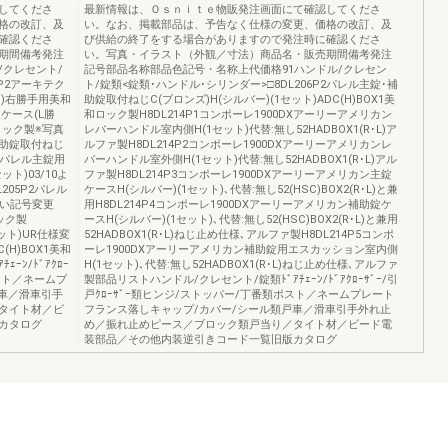
してくださ
最新情報は、Ｏｓｎｉｔｅ物販発注画面にて確認してくださ
格の改訂、及
い。なお、掲載部品は、予告なく仕様の変更、価格の改訂、及
確認くださ
び供給の終了をする場合がありますので発注時に確認くださ
期間備考発注
い。写真・イラスト（外観／寸法）商品名・販売期間備考発注
クレセント/
記号部品名称部品色記号・名称上代価格91ハンドル/クレセン
7P2アーキテク
ト/錠類<錠類･ハンドル･シリンダー>□8DL206P2パレル主錠･補
ト)右勝手用美和
助錠取付ねじC(ブロンズ)H(シルバー)(1セット)ADC(H)BOX1美
錠ケース(L勝
和ロック製H8DL214P1コンポーレ1900DXアーリーアメリカン
ロック製※写真
レバーハンドル室内側H(1セット)代替:無し52HADBOX1(R･L)ア
補助錠取付ねじ
ルファ製H8DL214P2コンポーレ1900DXアーリーアメリカンレ
P1パレル主錠用
バーハンドル室外側H(1セット)代替:無し52HADBOX1(R･L)アル
ト)03/10よ
ファ製H8DL214P3コンポーレ1900DXアーリーアメリカン主錠
L205P2パレル
ケースH(シルバー)(1セット)､代替:無し52(HSC)BOX2(R･L)と兼
伴い記号変更
用H8DL214P4コンポーレ1900DXアーリーアメリカン補助錠ケ
ロック製
ースH(シルバー)(1セット)､代替:無し52(HSC)BOX2(R･L)と兼用
セット)UR仕様変
52HADBOX1(R･L)ねじ止め仕様､アルファ製H8DL214P5コンポ
(H)BOX1美和
ーレ1900DXアーリーアメリカン補助錠用エスカッション室内側
ﾝ/ﾄﾞｱｸﾛｰ
H(1セット)､代替:無し52HADBOX1(R･L)ねじ止め仕様､アルファ
ポスト／ネームプ
製部品リストハンドル/クレセント/錠類ﾄﾞｱﾁｪｰﾝ/ﾄﾞｱｸﾛｰｻﾞｰ/引
車／滑車引手
戸ｸﾛｰｻﾞｰ類ヒンジ/ストッパー/丁番類ポスト／ネームプレート
タイト材／ビ
フランス落しキャップ/カバー/シール類戸車／滑車引手外れ止
カタログ
め／振れ止めピース／ブロック類戸当り／タイト材／ビード電
装部品／その他内装逆引きコード一覧旧版カタログ