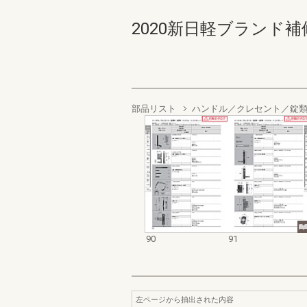
2020新日軽ブランド補修
部品リスト
ハンドル／クレセント／錠
90
91
左ページから抽出された内容