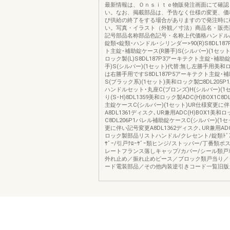
最新情報は、Ｏｎｓｉｔｅ物販発注画面にて確認
い。なお、掲載部品は、予告なく仕様の変更、価
び供給の終了をする場合がありますので発注時に
い。写真・イラスト（外観／寸法）商品名・販売
記号部品名称部品色記号・名称上代価格ハンドル/
錠類<錠類･ハンドル･シリンダー>90(R)S8DL18
ト主錠･補助錠ケース(R勝手)S(シルバー)(1セッ
ロック製(L)S8DL187P3アーキテクト主錠･補助
手)S(シルバー)(1セット)代替:無し左勝手用美和
は右勝手用ですS8DL187P5アーキテクト主錠･
S(ブラック系)(1セット)美和ロック製□8DL205
ハンドルセット･丸座C(ブロンズ)H(シルバー)(1セッ
り(S･H)8DL1359美和ロック製ADC(H)BOX1C8D
主錠ケースC(シルバー)(1セット)UR仕様変更に
A8DL1361ディスク､UR兼用ADC(H)BOX1美和
C8DL206P1パレル補助錠ケースC(シルバー)(1
更に伴い記号変更A8DL1362ディスク､UR兼用ADC
ロック製部品リストハンドル/クレセント/錠類ﾄﾞｱﾁｪｰ
ｻﾞｰ/引戸ｸﾛｰｻﾞｰ類ヒンジ/ストッパー/丁番類
レートフランス落しキャップ/カバー/シール類戸
外れ止め／振れ止めピース／ブロック類戸当り／
ード電装部品／その他内装逆引きコード一覧旧版