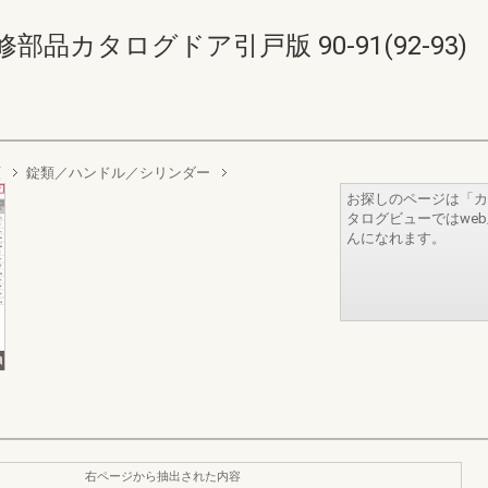
部品カタログドア引戸版 90-91(92-93)
類
錠類／ハンドル／シリンダー
お探しのページは「カ
タログビューではwe
んになれます。
右ページから抽出された内容