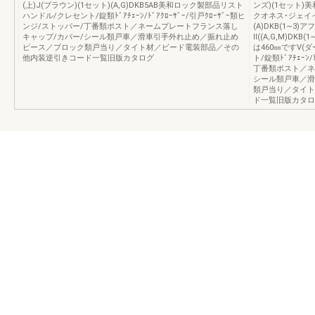
(上)J(ブラウン)(1セット)(A,G)DKB5AB美和ロック製部品リスト
ンズ)(1セット
ハンドル/クレセント/錠類ﾄﾞｱﾁｪｰﾝ/ﾄﾞｱｸﾛｰｻﾞｰ/引戸ｸﾛｰｻﾞｰ類ヒ
クオネス･ジェイ
ンジ/ストッパー/丁番類ポスト／ネームプレートフランス落し
(A)DKB(1∼3
キャップ/カバー/シール類戸車／滑車引手外れ止め／振れ止め
Ⅱ((A,G,M)DKB
ピース／ブロック類戸当り／タイト材／ビード電装部品／その
は460㎜ですV(
他内装逆引きコード一覧旧版カタログ
ト/錠類ﾄﾞｱﾁｪｰﾝ
丁番類ポスト／ネ
シール類戸車／滑
類戸当り／タイト
ド一覧旧版カタロ