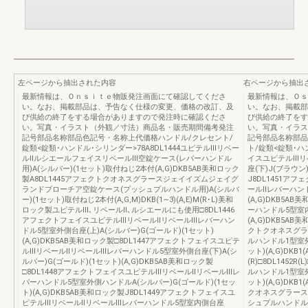
左ページから抽出された内容
右ページから抽出
最新情報は、Ｏｎｓｉｔｅ物販発注画面にて確認してくださ
最新情報は、Ｏｓ
い。なお、掲載部品は、予告なく仕様の変更、価格の改訂、及
い。なお、掲載部
び供給の終了をする場合がありますので発注時に確認くださ
び供給の終了をす
い。写真・イラスト（外観／寸法）商品名・販売期間備考発注
い。写真・イラス
記号部品名称部品色記号・名称上代価格ハンドル/クレセント/
記号部品名称部品
錠類<錠類･ハンドル･シリンダー>78A8DL1444ユピテルⅢリベー
ト/錠類<錠類･ハ
ルⅡルシエールフェイスリベールⅢ空錠ケース(レバーハンドル
イスユピテルⅢリ
用)A(シルバー)(1セット)取付ねじ2本付(A,G)DKB5AB美和ロック
座(下)J(ブラウン)
製A8DL1445アフェクトクオネスグラースジェイイズムジェイグ
J8DL1451
ランドブローチア空錠ケース(プッシュプルハンドル用)A(シルバ
ールⅡレバーハンド
ー)(1セット)取付ねじ2本付(A,G,M)DKB(1∼3)(A,E)M(R･L)美和
(A,G)DKB5A
ロック製ユピテルⅢ､リベールⅡ､ルシエールにも使用□8DL1446
ーハンドル5型室内
アフェクトフェイスユピテルⅢリベールⅡリベールⅢレバーハン
(A,G)DKB5AB美
ドル5型室外側台座(上)A(シルバー)G(ゴールド)(1セット)
クトクオネスグラ
(A,G)DKB5AB美和ロック製□8DL1447アフェクトフェイスユピテ
ルハンドル1型室外側
ルⅢリベールⅡリベールⅢレバーハンドル5型室外側台座(下)A(シ
ット)(A,G)DKB1
ルバー)G(ゴールド)(1セット)(A,G)DKB5AB美和ロック製
(R)□8DL1452
□8DL1448アフェクトフェイスユピテルⅢリベールⅡリベールⅢレ
ルハンドル1型室外側
バーハンドル5型室外側ハンドルA(シルバー)G(ゴールド)(1セッ
ット)(A,G)DKB
ト)(A,G)DKB5AB美和ロック製J8DL1449アフェクトフェイスユ
クオネスグラース
ピテルⅢリベールⅡリベールⅢレバーハンドル5型室内側台座
シュプルハンドル室