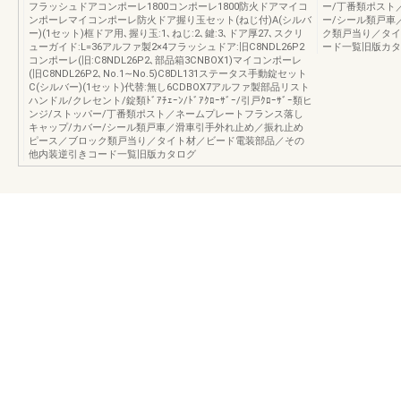
フラッシュドアコンポーレ1800コンポーレ1800防火ドアマイコ
ー/丁番類ポスト
ンポーレマイコンポーレ防火ドア握り玉セット(ねじ付)A(シルバ
ー/シール類戸車
ー)(1セット)框ドア用､握り玉:1､ねじ:2､鍵:3､ドア厚27､スクリ
ク類戸当り／タイ
ューガイド:L=36アルファ製2×4フラッシュドア:旧C8NDL26P2
ード一覧旧版カタ
コンポーレ(旧:C8NDL26P2､部品箱3CNBOX1)マイコンポーレ
(旧C8NDL26P2､No.1∼No.5)C8DL131ステータス手動錠セット
C(シルバー)(1セット)代替:無し6CDBOX7アルファ製部品リスト
ハンドル/クレセント/錠類ﾄﾞｱﾁｪｰﾝ/ﾄﾞｱｸﾛｰｻﾞｰ/引戸ｸﾛｰｻﾞｰ類ヒ
ンジ/ストッパー/丁番類ポスト／ネームプレートフランス落し
キャップ/カバー/シール類戸車／滑車引手外れ止め／振れ止め
ピース／ブロック類戸当り／タイト材／ビード電装部品／その
他内装逆引きコード一覧旧版カタログ