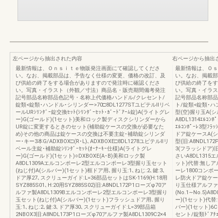
左ページから抽出された内容
右ページから抽出
最新情報は、Ｏｎｓｉｔｅ物販発注画面にて確認してくださ
最新情報は、Ｏｓ
い。なお、掲載部品は、予告なく仕様の変更、価格の改訂、及
い。なお、掲載部
び供給の終了をする場合がありますので発注時に確認くださ
び供給の終了をす
い。写真・イラスト（外観／寸法）商品名・販売期間備考発注
い。写真・イラス
記号部品名称部品色記号・名称上代価格ハンドル/クレセント/
記号部品名称部品
錠類<錠類･ハンドル･シリンダー>70□8DL1277STユピテルⅡリベ
ト/錠類<錠類･ハ
ールURｼﾘﾝﾀﾞｰ錠交換ｾｯﾄ(ｼﾘﾝﾀﾞｰｾｯﾄ･ｶﾞｰﾄﾞｱｰﾑ錠)A(ライトグレ
型(空)握り玉A(
ー)G(ゴールド)(1セット)美和ロック製ディスクシリンダーから
A8DL1314ｴﾙｺ
UR錠に変更するときのセット(補助錠ケースの交換が必要なた
ｴﾙｺﾝﾎﾟｰﾚ3型
め)その他の商品は錠ケースの交換は不要主錠･補助錠シリンダ
ドア錠ケースA(シ
ー･キー3本G/ADXBOX□(R･L)､ADXBOXE□8DL1278ユピテルⅡリ
型(旧:A8NDL1
ベール主錠･補助錠ｼﾘﾝﾀﾞｰｾｯﾄ(ｵｰﾅｰｷｰ仕様)A(ライトグレ
3(フラッシドア)旧
ー)G(ゴールド)(1セット)○DXBOXE(A･B)美和ロック製
さいA8DL1315
A8DL1309Aエルコンポーレ2型エルコンポーレ3型握り玉セット
ット)代替:無しア
(ねじ付)A(シルバー)(1セット)框ドア用､握り玉:1､ねじ:2､鍵:3､
ーレ1800コンポ
ドア厚27､スクリューガイド:L=36部品セットはSK-1169(H:18用
レ防火ドア錠ケースA
SYZ885S01､H:20用SYZ885S02)旧:A8NDL172P1ローズφ70ア
り玉仕様アルファ製
ルファ製A8DL1309Bエルコンポーレ2型エルコンポーレ3型握り
(No.1∼No.5)
玉セット(ねじ付)A(シルバー)(1セット)フラッシュドア用､握り
ー)(1セット)代
玉:1､ねじ:2､鍵:3､ドア厚30､スクリューガイド:L=39部品箱
バー)(1セット)
2NBOX3旧:A8NDL173P1ローズφ70アルファ製A8DL1309C2×4
セント/錠類ﾄﾞｱﾁｪ