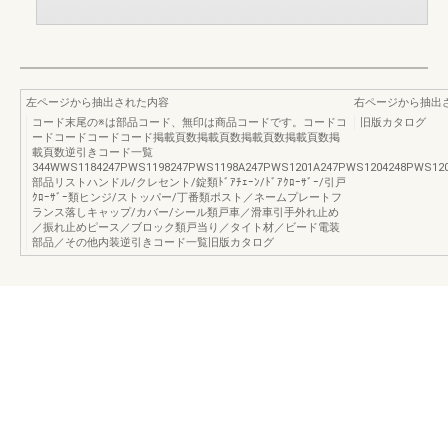
左ページから抽出された内容
右ページから抽出
コード末尾の※は部品コード、無印は商品コードです。コードコ
旧版カタログ
ードコードコードコード掲載頁数掲載頁数掲載頁数掲載頁数掲
載頁数逆引きコード一覧
344WWS1184247PWS1198247PWS1198A247PWS1201A247PWS1204248PWS120
部品リストハンドル/クレセント/錠類ﾄﾞｱﾁｪｰﾝ/ﾄﾞｱｸﾛｰｻﾞｰ/引戸
ｸﾛｰｻﾞｰ類ヒンジ/ストッパー/丁番類ポスト／ネームプレートフ
ランス落しキャップ/カバー/シール類戸車／滑車引手外れ止め
／振れ止めピース／ブロック類戸当り／タイト材／ビード電装
部品／その他内装逆引きコード一覧旧版カタログ