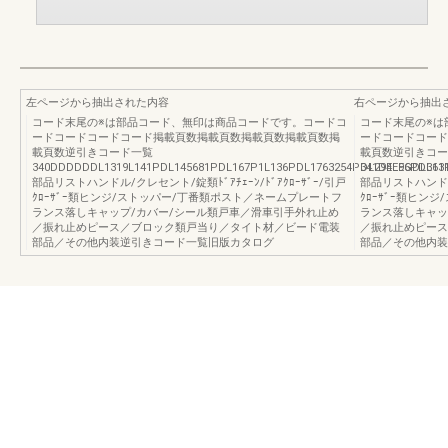
左ページから抽出された内容
右ページから抽出
コード末尾の※は部品コード、無印は商品コードです。コードコ
コード末尾の※は
ードコードコードコード掲載頁数掲載頁数掲載頁数掲載頁数掲
ードコードコード
載頁数逆引きコード一覧
載頁数逆引きコー
340DDDDDDL1319L141PDL145681PDL167P1L136PDL1763254PDL294L96PDL13
341DEEEGDL361
部品リストハンドル/クレセント/錠類ﾄﾞｱﾁｪｰﾝ/ﾄﾞｱｸﾛｰｻﾞｰ/引戸
部品リストハンドル/
ｸﾛｰｻﾞｰ類ヒンジ/ストッパー/丁番類ポスト／ネームプレートフ
ｸﾛｰｻﾞｰ類ヒン
ランス落しキャップ/カバー/シール類戸車／滑車引手外れ止め
ランス落しキャッ
／振れ止めピース／ブロック類戸当り／タイト材／ビード電装
／振れ止めピース
部品／その他内装逆引きコード一覧旧版カタログ
部品／その他内装