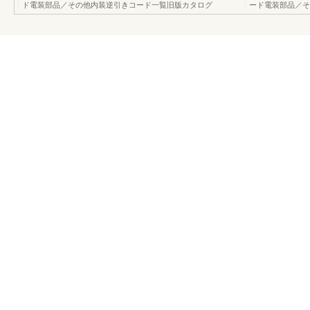
ド電装部品／その他内装逆引きコード一覧旧版カタログ
ード電装部品／そ