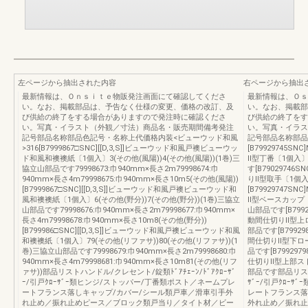
左ページから抽出された内容
右ページから抽出
最新情報は、Ｏｎｓｉｔｅ物販発注画面にて確認してくださ
最新情報は、Ｏｓ
い。なお、掲載部品は、予告なく仕様の変更、価格の改訂、及
い。なお、掲載部
び供給の終了をする場合がありますので発注時に確認くださ
び供給の終了をす
い。写真・イラスト（外観／寸法）商品名・販売期間備考発注
い。写真・イラス
記号部品名称部品色記号・名称上代価格内装<ビューウッド和風
記号部品名称部品
>316[B7999867□SNC][[D,3,S]]ビューウッド和風戸襖ビューウッ
[B79929745
ド和風和襖襖紙〔1個入〕3(その他(風陽))4(その他(風陽))(1巻)三
Ⅱ型丁番〔1個入
協立山部品です79998673:巾940mm×長さ2m79998674:巾
す[B7902974
940mm×長さ4m79998675:巾940mm×長さ10m5(その他(風陽))
りⅡ型取手〔1個
[B7999867□SNC][[D,3,S]]ビューウッド和風戸襖ビューウッド和
[B79929747
風和襖襖紙〔1個入〕6(その他(野分))7(その他(野分))(1巻)三協立
Ⅱ型ベースカップ
山部品です79998676:巾940mm×長さ2m79998677:巾940mm×
山部品です[B799
長さ4m79998678:巾940mm×長さ10m8(その他(野分))
動間仕切りⅡ型上
[B799986□SNC][[D,3,S]]ビューウッド和風戸襖ビューウッド和風
部品です[B7992
和襖襖紙〔1個入〕79(その他(リファサ))80(その他(リファサ))(1
間仕切りⅡ型下ロ
巻)三協立山部品です79998679:巾940mm×長さ2m79998680:巾
品です[B79929
940mm×長さ4m79998681:巾940mm×長さ10m81(その他(リフ
仕切りⅡ型上部ス
ァサ))部品リストハンドル/クレセント/錠類ﾄﾞｱﾁｪｰﾝ/ﾄﾞｱｸﾛｰｻﾞ
部品です部品リストハ
ｰ/引戸ｸﾛｰｻﾞｰ類ヒンジ/ストッパー/丁番類ポスト／ネームプレ
ｻﾞｰ/引戸ｸﾛｰ
ートフランス落しキャップ/カバー/シール類戸車／滑車引手外
レートフランス落
れ止め／振れ止めピース／ブロック類戸当り／タイト材／ビー
外れ止め／振れ止