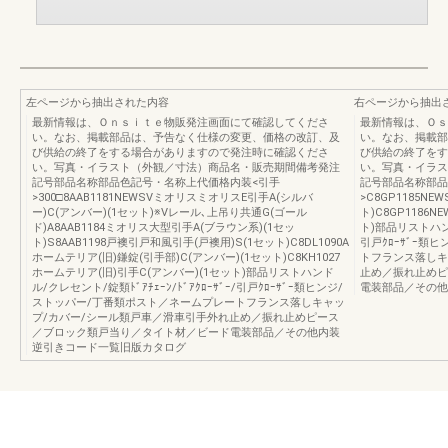
左ページから抽出された内容
右ページから抽出
最新情報は、Ｏｎｓｉｔｅ物販発注画面にて確認してくださ
最新情報は、Ｏｓ
い。なお、掲載部品は、予告なく仕様の変更、価格の改訂、及
い。なお、掲載部
び供給の終了をする場合がありますので発注時に確認くださ
び供給の終了をす
い。写真・イラスト（外観／寸法）商品名・販売期間備考発注
い。写真・イラス
記号部品名称部品色記号・名称上代価格内装<引手
記号部品名称部品
>300□8AAB1181NEWSVミオリスミオリスE引手A(シルバ
>C8GP1185N
ー)C(アンバー)(1セット)※Vレール､上吊り共通G(ゴール
ト)C8GP1186
ド)A8AAB1184ミオリス大型引手A(ブラウン系)(1セッ
ト)部品リストハンド
ト)S8AAB1198戸襖引戸和風引手(戸襖用)S(1セット)C8DL1090A
引戸ｸﾛｰｻﾞｰ類
ホームテリア(旧)鎌錠(引手部)C(アンバー)(1セット)C8KH1027
トフランス落しキ
ホームテリア(旧)引手C(アンバー)(1セット)部品リストハンド
止め／振れ止めピ
ル/クレセント/錠類ﾄﾞｱﾁｪｰﾝ/ﾄﾞｱｸﾛｰｻﾞｰ/引戸ｸﾛｰｻﾞｰ類ヒンジ/
電装部品／その他
ストッパー/丁番類ポスト／ネームプレートフランス落しキャッ
プ/カバー/シール類戸車／滑車引手外れ止め／振れ止めピース
／ブロック類戸当り／タイト材／ビード電装部品／その他内装
逆引きコード一覧旧版カタログ