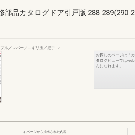
品カタログドア引戸版 288-289(290-29
ュプル／レバー／ニギリ玉／把手
お探しのページは「カ
タログビューではwe
んになれます。
右ページから抽出された内容