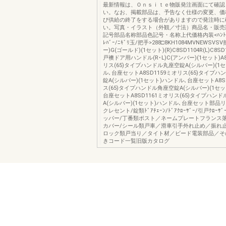
最新情報は、Ｏｎｓｉｔｅ物販発注画面にて確認
い。なお、掲載部品は、予告なく仕様の変更、価
び供給の終了をする場合がありますので発注時に
い。写真・イラスト（外観／寸法）商品名・販売
記号部品名称部品色記号・名称上代価格内装<ﾊﾝﾄﾞﾙ/
ﾚﾊﾞｰ/ﾆｷﾞﾘ玉/把手>288□8KH1084MVNEWSV
ー)G(ゴールド)(1セット)(R)C8SD1104R(L)C8S
戸襖ドア用ハンドル(R･L)C(アンバー)(1セット)A8
リス(65)タイプハンドル丸座空錠A(シルバー)(1
ル､台座セットA8SD1159ミオリス(65)タイプ
錠A(シルバー)(1セット)ハンドル､台座セットA8S
ス(65)タイプハンドル角座空錠A(シルバー)(1セ
台座セットA8SD1161ミオリス(65)タイプハン
A(シルバー)(1セット)ハンドル､台座セット部品
クレセント/錠類ﾄﾞｱﾁｪｰﾝ/ﾄﾞｱｸﾛｰｻﾞｰ/引戸ｸﾛｰ
ッパー/丁番類ポスト／ネームプレートフランス落
カバー/シール類戸車／滑車引手外れ止め／振れ
ロック類戸当り／タイト材／ビード電装部品／そ
きコード一覧旧版カタログ