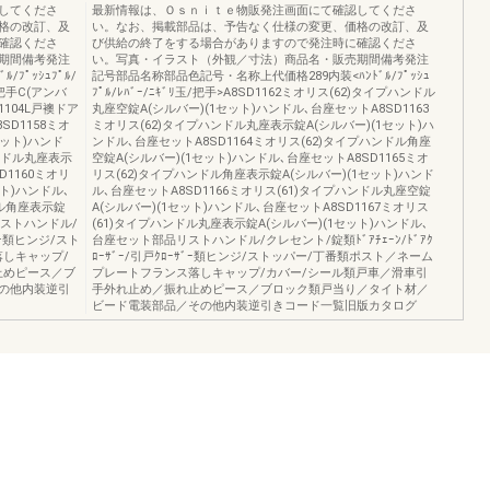
してくださ
最新情報は、Ｏｓｎｉｔｅ物販発注画面にて確認してくださ
格の改訂、及
い。なお、掲載部品は、予告なく仕様の変更、価格の改訂、及
確認くださ
び供給の終了をする場合がありますので発注時に確認くださ
期間備考発注
い。写真・イラスト（外観／寸法）商品名・販売期間備考発注
ﾌﾟｯｼｭﾌﾟﾙ/
記号部品名称部品色記号・名称上代価格289内装<ﾊﾝﾄﾞﾙ/ﾌﾟｯｼｭ
SV把手C(アンバ
ﾌﾟﾙ/ﾚﾊﾞｰ/ﾆｷﾞﾘ玉/把手>A8SD1162ミオリス(62)タイプハンドル
D1104L戸襖ドア
丸座空錠A(シルバー)(1セット)ハンドル､台座セットA8SD1163
SD1158ミオ
ミオリス(62)タイプハンドル丸座表示錠A(シルバー)(1セット)ハ
セット)ハンド
ンドル､台座セットA8SD1164ミオリス(62)タイプハンドル角座
ハンドル丸座表示
空錠A(シルバー)(1セット)ハンドル､台座セットA8SD1165ミオ
D1160ミオリ
リス(62)タイプハンドル角座表示錠A(シルバー)(1セット)ハンド
ット)ハンドル､
ル､台座セットA8SD1166ミオリス(61)タイプハンドル丸座空錠
ドル角座表示錠
A(シルバー)(1セット)ハンドル､台座セットA8SD1167ミオリス
リストハンドル/
(61)タイプハンドル丸座表示錠A(シルバー)(1セット)ハンドル､
ｻﾞｰ類ヒンジ/スト
台座セット部品リストハンドル/クレセント/錠類ﾄﾞｱﾁｪｰﾝ/ﾄﾞｱｸ
しキャップ/
ﾛｰｻﾞｰ/引戸ｸﾛｰｻﾞｰ類ヒンジ/ストッパー/丁番類ポスト／ネーム
止めピース／ブ
プレートフランス落しキャップ/カバー/シール類戸車／滑車引
の他内装逆引
手外れ止め／振れ止めピース／ブロック類戸当り／タイト材／
ビード電装部品／その他内装逆引きコード一覧旧版カタログ