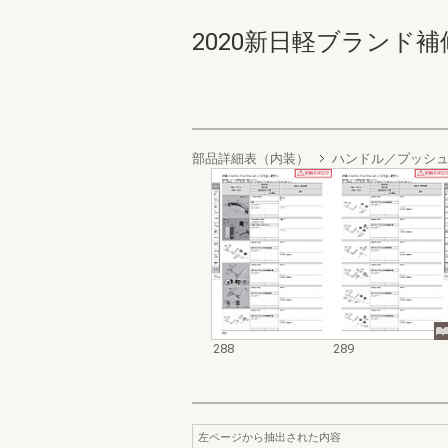
2020新日軽ブランド補修部
部品詳細表（内装）
ハンドル／プッシ
288
289
左ページから抽出された内容