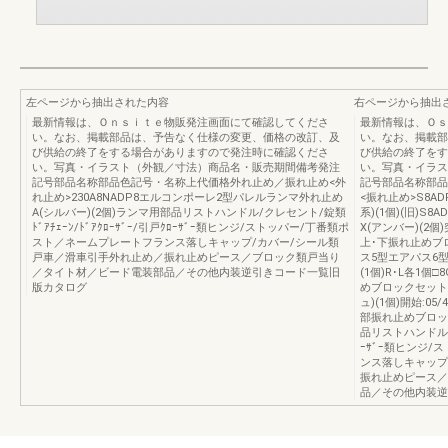
左ページから抽出された内容
右ページから抽出
最新情報は、Ｏｎｓｉｔｅ物販発注画面にて確認してくださ
最新情報は、Ｏｓ
い。なお、掲載部品は、予告なく仕様の変更、価格の改訂、及
い。なお、掲載部
び供給の終了をする場合がありますので発注時に確認くださ
び供給の終了をす
い。写真・イラスト（外観／寸法）商品名・販売期間備考発注
い。写真・イラス
記号部品名称部品色記号・名称上代価格外れ止め／振れ止め<外
記号部品名称部品
れ止め>230A8NADP8エルコンポーレ2型パレルランマ外れ止め
<振れ止め>S8A
A(シルバー)(2個)ランマ用部品リストハンドル/クレセント/錠類
系)(1個)(旧)S
ﾄﾞｱﾁｪｰﾝ/ﾄﾞｱｸﾛｰｻﾞｰ/引戸ｸﾛｰｻﾞｰ類ヒンジ/ストッパー/丁番類ポ
X(アンバー)(2個
スト／ネームプレートフランス落しキャップ/カバー/シール類
上･下振れ止めブロッ
戸車／滑車引手外れ止め／振れ止めピース／ブロック類戸当り
ス5型エアパス6
／タイト材／ビード電装部品／その他内装逆引きコード一覧旧
(1個)R･L各1個
版カタログ
めブロックセット(
ュ)(1個)開始:05
部振れ止めブロック
品リストハンドル/ク
ｰｻﾞｰ類ヒンジ
ンス落しキャップ
振れ止めピース／
品／その他内装逆