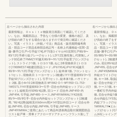
左ページから抽出された内容
右ページから抽出
最新情報は、Ｏｎｓｉｔｅ物販発注画面にて確認してくださ
最新情報は、Ｏｎ
い。なお、掲載部品は、予告なく仕様の変更、価格の改訂、及
い。なお、掲載部
び供給の終了をする場合がありますので発注時に確認くださ
び供給の終了をす
い。写真・イラスト（外観／寸法）商品名・販売期間備考商
い。写真・イラス
品・部品コード部品名称部品色記号・名称上代価格錠<玄関･店
品・部品コード部
舗･勝手口引戸>引手錠174[JP753]ロイヤルHG玄関引戸80/8〜
店舗･勝手口引戸>
83/12引手締り錠グレー(1セット)､L2Y12互換性無し代替無しメ
05/885/9〜0
ンテ対応終了FNMZ197越天80/8〜91/12引手錠受ブロンズ(1セ
(1セット)､2枚建
ット)､ストライク1個､トロヨケ1個､ねじ2本現物表示:(トロヨ
のみ､花伝89/6
ケ)1900WEST4枚建旧部品コード:JP619SA[JP619CA]越天
JNP495､召合せ内
80/8〜91/12引手錠ブロンズ(1セット)､錠本体1個､フロントセッ
ス:JNP492MIW
ト1セット､現物表示:トーヨーサッシ2枚建L1Y11菩提樹83/3〜引
外錠ホワイト(1セ
手錠50ブロンズ(1セット)､引手1セット､錠本体1個､ハサミナッ
個､キー3本､取扱説
ト:2個､皿小4×10:2本現物表示:№1842･D-1･№1950･CL-753･
錠･召合せ外錠ブラ
1WESTL1Y41菩提樹83/3〜引手･召合せ内外錠セットブロンズ(1
個､ケース1個､キー
セット)､縦框見付5090/4以降､旧コード:召合外JNP493･内
一番町引手内外錠
JNP494､引手錠JNP485･ケースJNP491MIWAL1Y42光悦
個､召合せ外錠1個
85/9〜05/8引手･召合せ内外錠セットブロンズ(1セット)2枚建
合せ内錠(L1Y53
用､'90/4以降(縦框見付60mm用)※141型以外旧コード:召合せ外
内錠ブラック(1セ
錠JNP495､召合せ内錠JNP496､引手錠JNP485､ケース
1MIWAL1Y■エル
JNP491MIWAご使用にあたって商品年譜表商品取付展開図部品
ック)(1セット)
リスト錠戸車・滑車ドアクローザドアチェーンフランス落し丁
ム)65(シャイ