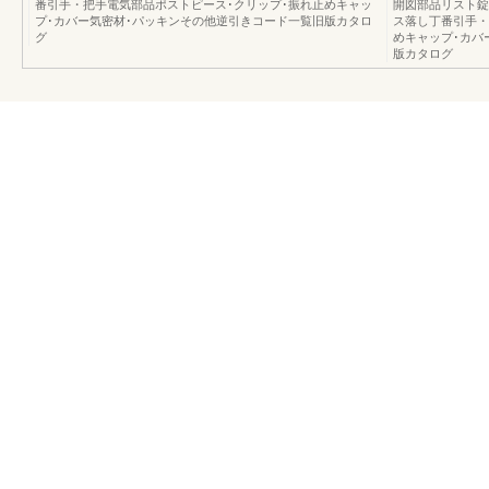
番引手・把手電気部品ポストピース･クリップ･振れ止めキャッ
開図部品リスト錠
プ･カバー気密材･パッキンその他逆引きコード一覧旧版カタロ
ス落し丁番引手・
グ
めキャップ･カバ
版カタログ