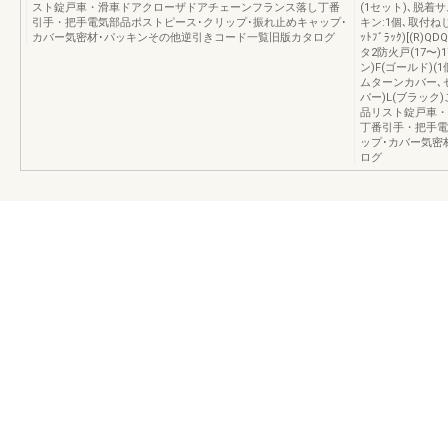
スト錠戸車・滑車ドアクローザドアチェーンフランス落し丁番
(1セット)､脱着
引手・把手電気部品ポストピース･クリップ･振れ止めキャップ･
キン:1個､取付ねじ
カバー気密材･パッキンその他逆引きコード一覧旧版カタログ
ｯﾄﾌﾞﾗｯｸ)[(R)Q
タ2防火戸(17〜)
ン)F(ゴールド)
ムターンカバー､セ
バー)L(ブラッ
品リスト錠戸車・
丁番引手・把手電
ップ･カバー気密
ログ