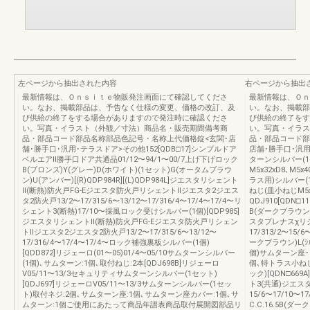
左ページから抽出された内容
右ページから抽出
最新情報は、Ｏｎｓｉｔｅ物販発注画面にて確認してくださ
最新情報は、Ｏｎ
い。なお、掲載部品は、予告なく仕様の変更、価格の改訂、及
い。なお、掲載部
び供給の終了をする場合がありますので発注時に確認くださ
び供給の終了をす
い。写真・イラスト（外観／寸法）商品名・販売期間備考商
い。写真・イラス
品・部品コード部品名称部品色記号・名称上代価格錠<玄関･店
品・部品コード部
舗･勝手口･汎用･テラスドア>その他152[QDB□17]シンプルドア
店舗･勝手口･汎用
ベルエアⅡ勝手口ドア共通品01/12〜94/1〜00/7上げ下げロック
ターンシルバー(
B(ブロンズ)Y(グレー)D(ホワイト)(1セット)G(オータムブラウ
M5x32xD8､M5
ン)U(アンバー)[(R)QDP984R][(L)QDP984L]ジエスタリシェント
ラス用)シルバー
Ⅱ(断熱)防火戸FG-Eジエスタ防火戸リシェントⅡジエスタ2ジエス
ねじ(皿小ねじM5x
タ2防火戸13/2〜17/315/6〜13/12〜17/316/4〜17/4〜17/4〜リ
QDJ910[QDN
シェント3(断熱)17/10〜採風ロック受けシルバー(1個)[QDP985]
B(ダークブラウン)
ジエスタリシェントⅡ(断熱)防火戸FG-Eジエスタ防火戸リシェン
スタプレナスχリシ
トⅡジエスタ2ジエスタ2防火戸13/2〜17/315/6〜13/12〜
17/313/2〜15/
17/316/4〜17/4〜17/4〜ロック補強裏板シルバー(1個)
ークブラウン)L(ｼﾙ
[QDD872]リジェーロ(01〜05)01/4〜05/10サムターンシルバー
個)サムターン座･
(1個)､サムターン:1個､取付ねじ:2本[QDJ698B]リジェーロ
個､特トラス小ねじ
V05/11〜13/3セキュリティサムターンシルバー(1セット)
ック)[QDN□6
[QDJ697]リジェーロV05/11〜13/3サムターンシルバー(1セッ
ト3(共通)ジエスタ
ト)取付ネジ:2個､サムターン座:1個､サムターン座カバー:1個､サ
15/6〜17/10
ムターン:1個ご使用にあたって商品年譜表商品取付展開図部品リ
C.C.16.5B(