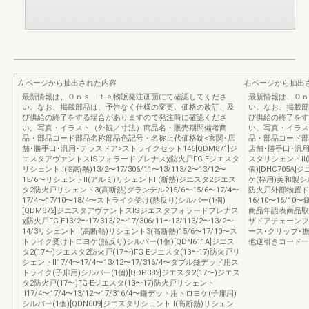
左ページから抽出された内容
右ページから抽出
最新情報は、Ｏｎｓｉｔｅ物販発注画面にて確認してくださ
最新情報は、Ｏｎ
い。なお、掲載部品は、予告なく仕様の変更、価格の改訂、及
い。なお、掲載部
び供給の終了をする場合がありますので発注時に確認くださ
び供給の終了をす
い。写真・イラスト（外観／寸法）商品名・販売期間備考商
い。写真・イラス
品・部品コード部品名称部品色記号・名称上代価格錠<玄関･店
品・部品コード部
舗･勝手口･汎用･テラスドア>ストライクセット146[QDM871]ジ
店舗･勝手口･汎用
エスタアヴァントスISフォラードプレナスχ防火戸FG-Eジエスタ
スタリシェントⅡ(断
リシェントⅡ(高断熱)13/2〜17/306/11〜13/113/2〜13/12〜
個)[DHC705A]
15/6〜リシェントⅡ(アルミ)リシェントⅡ(断熱)ジエスタ2ジエス
ケ(枠用)美和製シル
タ2防火戸リシェント3(高断熱)グランデル215/6〜15/6〜17/4〜
防火戸外部物置ドア
17/4〜17/10〜18/4〜ストライク受け(熱反り)シルバー(1個)
16/10〜16/
[QDM872]ジエスタアヴァントスISジエスタフォラードプレナス
商品年譜表商品取
χ防火戸FG-E13/2〜17/313/2〜17/306/11〜13/113/2〜13/2〜
ザドアチェーンフ
14/3リシェントⅡ(高断熱)リシェント3(高断熱)15/6〜17/10〜ス
ース･クリップ･
トライク受けトロヨケ(熱反り)シルバー(1個)[QDN611A]ジエス
他逆引きコード一
タ2(17〜)ジエスタ2防火戸(17〜)FG-Eジエスタ(13〜17)防火戸リ
シェントⅡ17/4〜17/4〜13/12〜17/316/4〜ダブル鎌デッド用ス
トライク(子扉用)シルバー(1個)[QDP382]ジエスタ2(17〜)ジエス
タ2防火戸(17〜)FG-Eジエスタ(13〜17)防火戸リシェント
Ⅱ17/4〜17/4〜13/12〜17/316/4〜鎌デット用トロヨケ(子扉用)
シルバー(1個)[QDN609]ジエスタリシェントⅡ(高断熱)リシェン