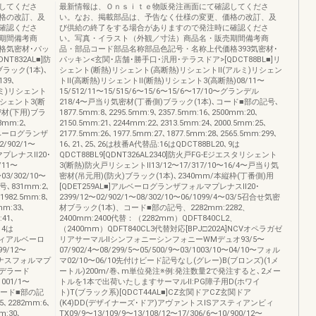
してくださ
最新情報は、Ｏｎｓｉｔｅ物販発注画面にて確認してくださ
格の改訂、及
い。なお、掲載部品は、予告なく仕様の変更、価格の改訂、及
確認くださ
び供給の終了をする場合がありますので発注時に確認くださ
期間備考商
い。写真・イラスト（外観／寸法）商品名・販売期間備考商
格気密材･パッ
品・部品コード部品名称部品色記号・名称上代価格393気密材･
T832AL■]防
パッキン<玄関･店舗･勝手口･汎用･テラスドア>[QDCT88BL■]リ
ブラック(1本)､
シェント(断熱)リシェント(高断熱)リシェントⅡ(アルミ)リシェン
39､
トⅡ(高断熱)リシェントⅡ(断熱)リシェント3(高断熱)08/11〜
アルミ)リシェント
15/512/11〜15/515/6〜15/6〜15/6〜17/10〜グランデル
シェント3(断
218/4〜戸当り気密材(丁番側)ブラック(1本)､コード■部の記号､
気密材(下用)ブラ
1877.5mm:8､2295.5mm:9､2357.5mm:16､2500mm:20､
8mm:2､
2150.5mm:21､2244mm:22､2313.5mm:24､2000.5mm:25､
アルベーログランザ
2177.5mm:26､1977.5mm:27､1877.5mm:28､2565.5mm:299､
/902/1〜
16､21､25､26は枝番A代替品:16はQDCT88BL20､9は
ルマプレナスⅡ20･
QDCT88BL9[QDNT326AL2340]防火戸FG-Eジエスタリシェント
/11〜
3(断熱)防火戸リシェントⅡ13/12〜17/317/10〜16/4〜戸当り気
〜03/302/10〜
密材(吊元用)(防火)ブラック(1本)､2340mm/本縦枠(丁番側)用
､831mm:2､
[QDET259AL■]アルベーログランザフォルマプレナスⅡ20･
1982.5mm:8､
2399/12〜02/902/1〜08/302/10〜06/1099/4〜03/5召合せ気密
mm:33､
材ブラック(1本)、コード■部の記号、2282mm:2282、
:41､
2400mm:2400代替：（2282mm）QDFT840CL2、
､4は
（2400mm）QDFT840CL3代替対応[BPJ□202A]NCVオペラガゼ
スティアルベーロ
リアサーマルⅡシンフォニーシンフォニーWMデュオ93/5〜
9/12〜
07/902/4〜08/299/5〜05/500/9〜03/1003/10〜04/10〜フォル
デュミナスフォルマプ
マ02/10〜06/10先付けビード記号なし(グレー)B(ブロンズ)(1メ
マデラード
ートル)200m/巻､m単位発注※例:発注数量2で発注すると､2メー
1001/1〜
トルを1本で出荷いたしますサーマルⅡ:PG障子用D(ホワイ
､コード■部の記
ト)T(ブラック系)[QDCT44AL■]CZ玄関ドアCZ玄関ドア
5､2282mm:6､
(K4)DD(デザイナーズ･ドア)アヴァントスISアスティアンビィ
m:30､
TX09/9〜13/109/9〜13/108/12〜17/306/6〜10/900/12〜