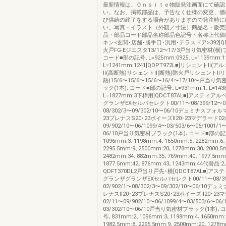
最新情報は、Ｏｎｓｉｔｅ物販発注画面にて確認
い。なお、掲載部品は、予告なく仕様の変更、価
び供給の終了をする場合がありますので発注時に
い。写真・イラスト（外観／寸法）商品名・販売
品・部品コード部品名称部品色記号・名称上代価
キン<玄関･店舗･勝手口･汎用･テラスドア>392[QDN
火戸FG-Eジエスタ13/12〜17/3戸当り気密材(横)
コード■部の記号､L=925mm:0925､L=1139mm:11
L=1241mm:1241[QDPT972L■]リシェントⅡ(
Ⅱ(高断熱)リシェントⅡ(断熱)防火戸リシェントⅡリ
熱)15/6〜15/6〜15/6〜16/4〜17/10〜戸当り
ック(1本)､コード■部の記号､L=931mm:1､L=143
L=1827mm:3下枠用[QDCT87AL■]アスティ
グランザEXセルバセレクト00/11〜08/399/12〜02
08/302/3〜09/302/10〜06/10デュミナスフォ
23プレナスS20･23ボイーズⅡ20･23マデラード02
09/902/10〜06/1099/4〜03/503/6〜06/1001/1
06/10戸当り気密材ブラック(1本)､コード■部の記号
1096mm:3､1198mm:4､1650mm:5､2282mm:6､
2295.5mm:9､2500mm:20､1278mm:30､2000.5
2482mm:34､882mm:35､769mm:40､1977.5mm
1877.5mm:42､876mm:43､1243mm:44代替品:2
QDFT370DL2戸当り戸先･横[QDCT87AL■]ア
グランザグランザEXセルバセレクト00/11〜08/39
02/902/1〜08/302/3〜09/302/10〜06/10
レナスⅡ20･23プレナスS20･23ボイーズⅡ20･23
02/11〜09/902/10〜06/1099/4〜03/503/6〜06/
03/302/10〜06/10戸当り気密材ブラック(1本)
号､831mm:2､1096mm:3､1198mm:4､1650mm:
1982.5mm:8､2295.5mm:9､2500mm:20､1278m