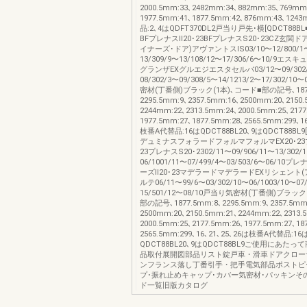
2000.5mm:33､2482mm:34､882mm:35､769mm
1977.5mm:41､1877.5mm:42､876mm:43､124
品:2､4はQDFT370DL2戸当り戸先･横[QDCT88B
BFプレナスⅡ20･23BFプレナスS20･23CZ玄関ドア
イナーズ･ドア)アヴァントスIS03/10〜12/800/1〜
13/309/9〜13/108/12〜17/306/6〜10/9エ
グランザEXグルエジエスタセルバ03/12〜09/302
08/302/3〜09/308/5〜14/1213/2〜17/302/1
密材(丁番側)ブラック(1本)､コード■部の記号､1877
2295.5mm:9､2357.5mm:16､2500mm:20､2150
2244mm:22､2313.5mm:24､2000.5mm:25､2177
1977.5mm:27､1877.5mm:28､2565.5mm:299､1
枝番A代替品:16はQDCT88BL20､9はQDCT88BL9[
デュミナスフォラードフォルマフォルマEX20･23プ
23プレナスS20･2302/11〜09/906/11〜13/302/
06/1001/11〜07/499/4〜03/503/6〜06/10プ
ーズⅡ20･23マデラードマデラードEXリシェント
ルテ06/11〜99/6〜03/302/10〜06/1003/10〜07
15/501/12〜08/10戸当り気密材(丁番側)ブラック
部の記号､1877.5mm:8､2295.5mm:9､2357.5mm
2500mm:20､2150.5mm:21､2244mm:22､2313.
2000.5mm:25､2177.5mm:26､1977.5mm:27､18
2565.5mm:299､16､21､25､26は枝番A代替品:16
QDCT88BL20､9はQDCT88BL9ご使用にあた
品取付展開図部品リスト錠戸車・滑車ドアクロー
ンフランス落し丁番引手・把手電気部品ポストピ
プ･振れ止めキャップ･カバー気密材･パッキンそ
ド一覧旧版カタログ