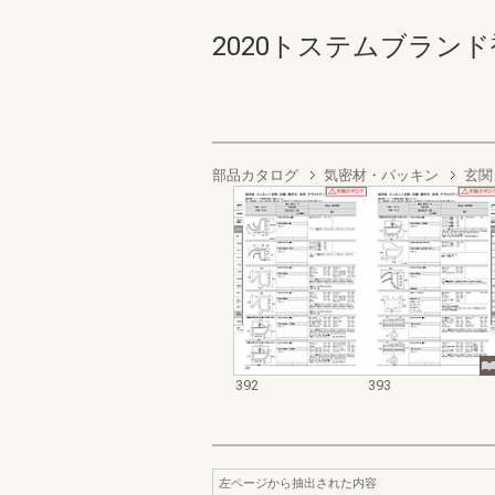
2020トステムブランド補修
部品カタログ
気密材・パッキン
玄関
392
393
左ページから抽出された内容