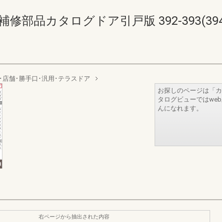
部品カタログドア引戸版 392-393(394-
･店舗･勝手口･汎用･テラスドア
お探しのページは「カ
タログビューではwe
んになれます。
右ページから抽出された内容