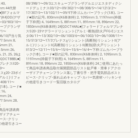
:40､
08/398/1〜09/3エスキューブグランザグルエジエスタディクシ
3mm:44代替
ードデュミナス03/12〜09/302/1〜08/308/5〜14/1213/2〜
L■]BFフォルマ
17/307/5〜13/102/11〜09/9下枠ゴムカバーブラック(1本)､コー
(K4)DD(デザ
ド■部の記号､830mm(K6単体枠):2､1095mm:3､1197mm(枠親
03/903/10〜
子下枠用):4､1649mm:5､881mm:11､891mm:18､896mm:22､
スキューブグランザ
1850mm(K6単体枠):24[QDCT44AL■]フォラードフォルマプレナ
/1〜
スS20･23マデラードリシェント(アルミ･断熱)防火戸FG-Eジエス
0〜06/10戸当り気
タ06/11〜13/302/10〜06/1003/6〜06/1002/10〜06/1008/11〜
.5mm:8､
15/513/12〜17/3プレナスχリシェント(高断熱)リシェントⅡ(ア
.5mm:21､
ルミ)リシェントⅡ(高断熱)リシェントⅡ(断熱)防火戸リシェント
.5mm:26､
Ⅱ13/2〜12/11〜15/6〜15/6〜15/6〜16/4〜下枠ゴムカバーブラ
6､21､25､26は
ック(1本)､コード■部の記号､830mm(K6単体枠):2､1095mm:3､
QDCT88BL■]
1197mm(枠親子下枠用):4､1649mm:5､881mm:11､
レナスⅡ20･
891mm:18､896mm:22､1850mm(K6単体枠):24ご使用にあたっ
10〜
て商品年譜表商品取付展開図部品リスト錠戸車・滑車ドアクロ
レナスχ20･23ボイ
ーザドアチェーンフランス落し丁番引手・把手電気部品ポスト
(アルミ)リフォ
ピース･クリップ･振れ止めキャップ･カバー気密材･パッキンそ
/408/11〜
の他逆引きコード一覧旧版カタログ
(1本)､コード■
:16､
5mm:24､
77.5mm:28､
は
って商品年譜表商
ザドアチェー
ース･クリッ
の他逆引きコー