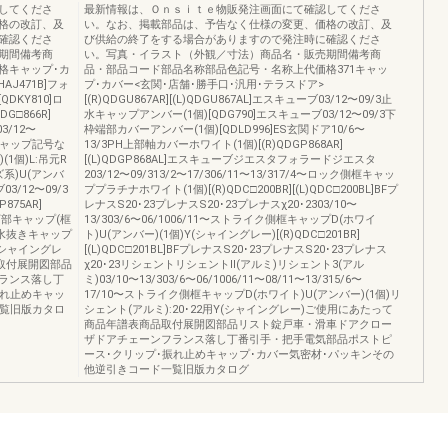
してくださ
最新情報は、Ｏｎｓｉｔｅ物販発注画面にて確認してくださ
格の改訂、及
い。なお、掲載部品は、予告なく仕様の変更、価格の改訂、及
確認くださ
び供給の終了をする場合がありますので発注時に確認くださ
期間備考商
い。写真・イラスト（外観／寸法）商品名・販売期間備考商
格キャップ･カ
品・部品コード部品名称部品色記号・名称上代価格371キャッ
AJ471B]フォ
プ･カバー<玄関･店舗･勝手口･汎用･テラスドア>
DKY810]ロ
[(R)QDGU867AR][(L)QDGU867AL]エスキューブ03/12〜09/3止
G□866R]
水キャップアンバー(1個)[QDG790]エスキューブ03/12〜09/3下
3/12〜
枠端部カバーアンバー(1個)[QDLD996]ES玄関ドア10/6〜
ッジキャップ記号な
13/3PH上部軸カバーホワイト(1個)[(R)QDGP868AR]
1個)L:吊元R
[(L)QDGP868AL]エスキューブジエスタフォラードジエスタ
ズ系)U(アンバ
203/12〜09/313/2〜17/306/11〜13/317/4〜ロック側框キャッ
ブ03/12〜09/3
ププラチナホワイト(1個)[(R)QDC□200BR][(L)QDC□200BL]BFプ
75AR]
レナスS20･23プレナスS20･23プレナスχ20･2303/10〜
戸先下部キャップ(框
13/303/6〜06/1006/11〜ストライク側框キャップD(ホワイ
4〜水抜きキャップ
ト)U(アンバー)(1個)Y(シャイングレー)[(R)QDC□201BR]
K(シャイングレ
[(L)QDC□201BL]BFプレナスS20･23プレナスS20･23プレナス
品取付展開図部品
χ20･23リシェントリシェントⅡ(アルミ)リシェント3(アル
ランス落し丁
ミ)03/10〜13/303/6〜06/1006/11〜08/11〜13/315/6〜
振れ止めキャッ
17/10〜ストライク側框キャップD(ホワイト)U(アンバー)(1個)リ
一覧旧版カタロ
シェント(アルミ):20･22用Y(シャイングレー)ご使用にあたって
商品年譜表商品取付展開図部品リスト錠戸車・滑車ドアクロー
ザドアチェーンフランス落し丁番引手・把手電気部品ポストピ
ース･クリップ･振れ止めキャップ･カバー気密材･パッキンその
他逆引きコード一覧旧版カタログ