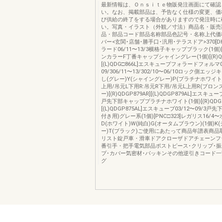
最新情報は、Ｏｎｓｉｔｅ物販発注画面にて確認
い。なお、掲載部品は、予告なく仕様の変更、価
び供給の終了をする場合がありますので発注時に
い。写真・イラスト（外観／寸法）商品名・販売
品・部品コード部品名称部品色記号・名称上代価
バー<玄関･店舗･勝手口･汎用･テラスドア>370[DH
ラード06/11〜13/3横格子キャップブラック(1個)[Q
ンカラーF丁番キャップシャイングレー(1個)[(R)QD
[(L)QDG□866L]エスキューブフォラードフォルマ0
09/306/11〜13/302/10〜06/10ロック側エ
し(グレー)Y(シャイングレー)P(プラチナホワイト)(
上用/吊元L下用R:吊元R下用/吊元L上用R(ブロン
ー)[(R)QDGP879AR][(L)QDGP879AL]エスキュー
戸先下部キャッププラチナホワイト(1個)[(R)QDGP8
[(L)QDGP875AL]エスキューブ03/12〜09/3
付き用)グレー系(1個)[PNC□323]レガリス16/
D(ホワイト)W(純白)G(オータムブラウン)(1個)
ー)T(ブラック)ご使用にあたって商品年譜表商
リスト錠戸車・滑車ドアクローザドアチェーンフ
番引手・把手電気部品ポストピース･クリップ･
プ･カバー気密材･パッキンその他逆引きコード
グ