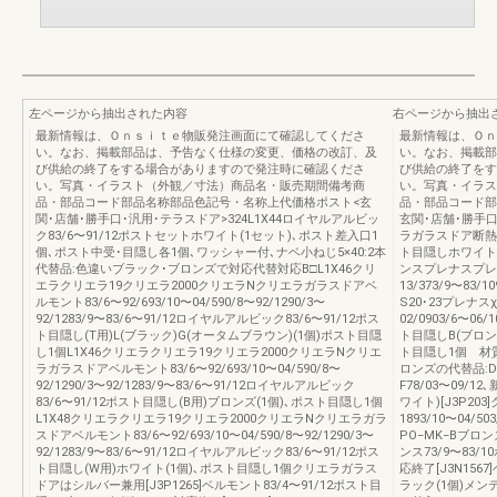
左ページから抽出された内容
右ページから抽出
最新情報は、Ｏｎｓｉｔｅ物販発注画面にて確認してくださ
最新情報は、Ｏｎ
い。なお、掲載部品は、予告なく仕様の変更、価格の改訂、及
い。なお、掲載部
び供給の終了をする場合がありますので発注時に確認くださ
び供給の終了をす
い。写真・イラスト（外観／寸法）商品名・販売期間備考商
い。写真・イラス
品・部品コード部品名称部品色記号・名称上代価格ポスト<玄
品・部品コード部
関･店舗･勝手口･汎用･テラスドア>324L1X44ロイヤルアルビッ
玄関･店舗･勝手口
ク83/6〜91/12ポストセットホワイト(1セット)､ポスト差入口1
ラガラスドア断熱クラ
個､ポスト中受･目隠し各1個､ワッシャー付､ナベ小ねじ5×40:2本
ト目隠しホワイト(
代替品:色違いブラック･ブロンズで対応代替対応B□L1X46クリ
ンスプレナスプレナスⅡ
エラクリエラ19クリエラ2000クリエラNクリエラガラスドアベ
13/373/9〜83
ルモント83/6〜92/693/10〜04/590/8〜92/1290/3〜
S20･23プレナス
92/1283/9〜83/6〜91/12ロイヤルアルビック83/6〜91/12ポス
02/0903/6〜06/
ト目隠し(T用)L(ブラック)G(オータムブラウン)(1個)ポスト目隠
ト目隠しB(ブロン
し1個L1X46クリエラクリエラ19クリエラ2000クリエラNクリエ
ト目隠し1個 材質
ラガラスドアベルモント83/6〜92/693/10〜04/590/8〜
ロンズの代替品:D
92/1290/3〜92/1283/9〜83/6〜91/12ロイヤルアルビック
F78/03〜09/1
83/6〜91/12ポスト目隠し(B用)ブロンズ(1個)､ポスト目隠し1個
ワイト)[J3P20
L1X48クリエラクリエラ19クリエラ2000クリエラNクリエラガラ
1893/10〜04/5
スドアベルモント83/6〜92/693/10〜04/590/8〜92/1290/3〜
PO−MK−Bブロンズ
92/1283/9〜83/6〜91/12ロイヤルアルビック83/6〜91/12ポス
ンス73/9〜83/
ト目隠し(W用)ホワイト(1個)､ポスト目隠し1個クリエラガラス
応終了[J3N156
ドアはシルバー兼用[J3P1265]ベルモント83/4〜91/12ポスト目
ラック(1個)メンテ