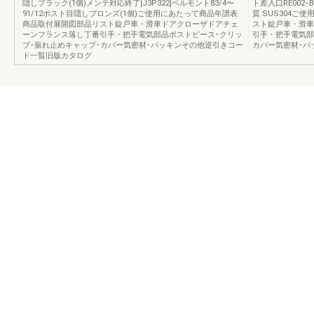
隠しブラック(1個)メンテ対応終了[J3P322]ベルモント83/4〜
ト差入口RE002
91/12ポスト目隠しブロンズ(1個)ご使用にあたって商品年譜表
質:SUS304
商品取付展開図部品リスト錠戸車・滑車ドアクローザドアチェ
スト錠戸車・滑車
ーンフランス落し丁番引手・把手電気部品ポストピース･クリッ
引手・把手電気部
プ･振れ止めキャップ･カバー気密材･パッキンその他逆引きコー
カバー気密材･パ
ド一覧旧版カタログ