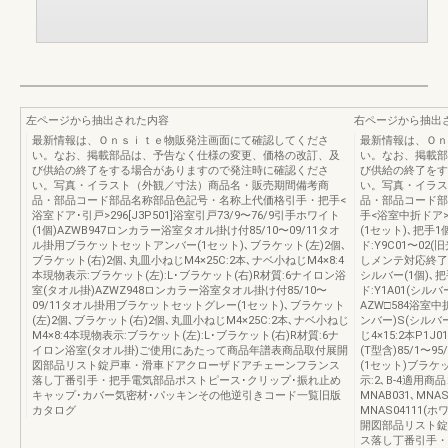
左ページから抽出された内容
右ページから抽出
最新情報は、Ｏｎｓｉｔｅ物販発注画面にて確認してくださ
最新情報は、Ｏｎ
い。なお、掲載部品は、予告なく仕様の変更、価格の改訂、及
い。なお、掲載部
び供給の終了をする場合がありますので発注時に確認くださ
び供給の終了をす
い。写真・イラスト（外観／寸法）商品名・販売期間備考商
い。写真・イラス
品・部品コード部品名称部品色記号・名称上代価格引手・把手<
品・部品コード部
浴室ドア･引戸>296[J3P501]浴室引戸73/9〜76/9引手ホワイト
手<浴室中折ドア>
(1個)AZWB947ロンカラー浴室タオル掛け付85/10〜09/11タオ
(1セット)､把手
ル掛用ブラケットセットアンバー(1セット)､ブラケット(左)2個､
ド:Y9C01〜0
ブラケット(右)2個､丸皿小ねじM4×25C:2本､ナベ小ねじM4×8:4
しメンテ対応終了A
本現物表示:ブラケット(左):L･ブラケット(右)R材質:6ナイロン浴
シルバー(1個)､
室(タオル掛)AZWZ948ロンカラー浴室タオル掛け付85/10〜
ド:Y1A01(シルバ
09/11タオル掛用ブラケットセットグレー(1セット)､ブラケット
AZW□584浴室中
(左)2個､ブラケット(右)2個､丸皿小ねじM4×25C:2本､ナベ小ねじ
ンバー)S(シルバ
M4×8:4本現物表示:ブラケット(左):L･ブラケット(右)R材質:6ナ
じ4×15:2本P1J
イロン浴室(タオル掛)ご使用にあたって商品年譜表商品取付展開
(T型含)85/1〜
図部品リスト錠戸車・滑車ドアクローザドアチェーンフランス
(1セット)ブラケ
落し丁番引手・把手電気部品ポストピース･クリップ･振れ止め
示:2､B-4適用商品コ
キャップ･カバー気密材･パッキンその他逆引きコード一覧旧版
MNAB031､MNAS
カタログ
MNAS04111
開図部品リスト錠
ス落し丁番引手・