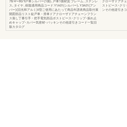
78/4〜80/9戸車シルバー(1個)､戸車1個材質:フレーム…ステンレ
クローザドアチェ
ス､タイヤ…樹脂適用商品コード:Y1A01(シルバー)､Y3A01(アン
ストピース･クリ
バー)(旧光和アルミ)Ⅱ型ご使用にあたって商品年譜表商品取付展
ンその他逆引きコ
開図部品リスト錠戸車・滑車ドアクローザドアチェーンフラン
ス落し丁番引手・把手電気部品ポストピース･クリップ･振れ止
めキャップ･カバー気密材･パッキンその他逆引きコード一覧旧
版カタログ