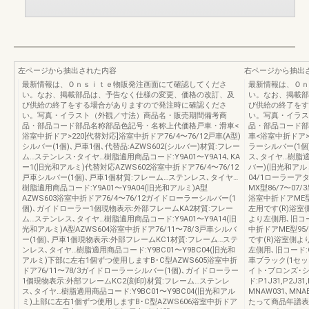
左ページから抽出された内容
右ページから抽出
最新情報は、Ｏｎｓｉｔｅ物販発注画面にて確認してくださ
最新情報は、Ｏｎ
い。なお、掲載部品は、予告なく仕様の変更、価格の改訂、及
い。なお、掲載部
び供給の終了をする場合がありますので発注時に確認くださ
び供給の終了をす
い。写真・イラスト（外観／寸法）商品名・販売期間備考商
い。写真・イラス
品・部品コード部品名称部品色記号・名称上代価格戸車・滑車<
品・部品コード部
浴室中折ドア>220[代替対応]浴室中折ドア76/4〜76/12戸車(A型)
車<浴室中折ドア>
シルバー(1個)､戸車1個､代替品:AZWS602(シルバー)材質:フレー
ラーシルバー(1個
ム…ステンレス･タイヤ…樹脂適用商品コード:Y9A01〜Y9A14､KA
ス､タイヤ…樹脂適用
ー1(旧光和アルミ)代替対応AZWS602浴室中折ドア76/4〜76/12
バー)(旧光和アルミ
戸車シルバー(1個)､戸車1個材質:フレーム…ステンレス､タイヤ…
04/1ローラーアタ
樹脂適用商品コード:Y9A01〜Y9A04(旧光和アルミ)A型
MX型86/7〜07/3
AZWS603浴室中折ドア76/4〜76/12ガイドローラーシルバー(1
浴室中折ドアME型
個)､ガイドローラー1個現物表示:外部フレームKA2材質:フレー
左用です(R)浴室側
ム…ステンレス､タイヤ…樹脂適用商品コード:Y9A01〜Y9A14(旧
より左側用､旧コード:
光和アルミ)A型AZWS604浴室中折ドア76/11〜78/3戸車シルバ
中折ドアME型95
ー(1個)､戸車1個現物表示:外部フレームKC1材質:フレーム…ステ
です(R)浴室側より
ンレス､タイヤ…樹脂適用商品コード:Y9BC01〜Y9BC04(旧光和
左側用､旧コード:Q
アルミ)下部に左右1個ずつ使用しますB･C型AZWS605浴室中折
車ブラック(1セッ
ドア76/11〜78/3ガイドローラーシルバー(1個)､ガイドローラー
イト･ブロンズ･シ
1個現物表示:外部フレームKC2(刻印)材質:フレーム…ステンレ
ド:P1J31,P2J31
ス､タイヤ…樹脂適用商品コード:Y9BC01〜Y9BC04(旧光和アル
MNAW031､MN
ミ)上部に左右1個ずつ使用しますB･C型AZWS606浴室中折ドア
たって商品年譜表