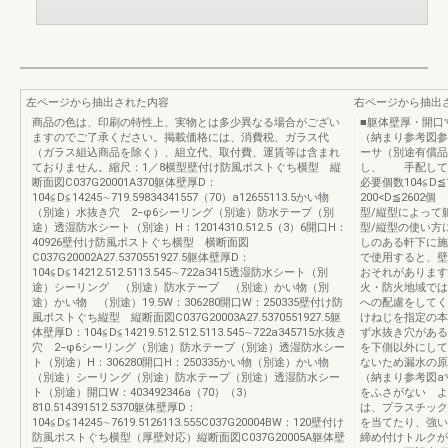
左ページから抽出された内容
右ページから抽出
商品の色は、印刷の特性上、実物とは多少異なる場合がござい
■躯体壁厚・開口
ますのでご了承ください。掲載価格には、消費税、ガラス代
（納まり参考図参
（ガラス組込商品を除く）、組立代、取付費、運賃等は含まれ
ーサ（別途有償品
ておりません。縮尺：1／8横型壁付け防風ポストぐち横型 縦
し、 手配して
断面図C037G20001A370躯体壁厚D：
必要個数104≦D≦
104≦D≦14245∼719.59834341557（70）a12655113.5かい物
200<D≦260
（別途）水抜き穴 2−φ6シーリング（別途）防水テープ（別
型/縦型によっ
途）透湿防水シート（別途）H：12014310.512.5（3）6開口H：
型/縦型の使い方
40926壁付け防風ポストぐち横型 横断面図
しのある軒下に施
C037G20002A27.5370551927.5躯体壁厚D：
で使用すると、壁
104≦D≦14212.512.5113.545∼722a3415透湿防水シート（別
おそれがあります
途）シーリング （別途）防水テープ （別途）かい物（別
火・防火地域では
途）かい物 （別途）19.5W：306280開口W：250335壁付け防
への配慮をしてく
風ポストぐち縦型 縦断面図C037G20003A27.5370551927.5躯
けねじを指定の本
体壁厚D：104≦D≦14219.512.512.5113.545∼722a345715水抜き
ず水抜き穴がある
穴 2−φ6シーリング（別途）防水テープ（別途）透湿防水シー
を下側以外にして
ト（別途）H：306280開口H：250335かい物（別途）かい物
ないため漏水の原
（別途）シーリング（別途）防水テープ（別途）透湿防水シー
（納まり参考図a
ト（別途）開口W：403492346a（70）（3）
をふさがない よ
810.514391512.5370躯体壁厚D：
は、プラスチック
104≦D≦14245∼7619.5126113.555C037G20004BW：120壁付け
を当てたり、強い
防風ポストぐち横型（厚壁対応）縦断面図C037G20005A躯体壁
締め付けトルクが