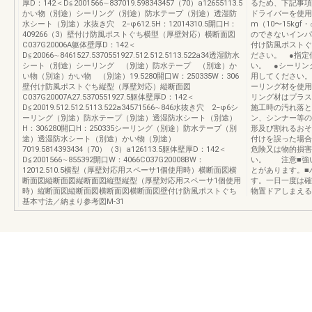
厚D：142＜D≦2001566∼837019.598343457（70）a12655113.5
るため、下記事項
かい物（別途）シーリング（別途）防水テープ（別途）透湿防
ドライバーを使用す
水シート（別途）水抜き穴 2−φ612.5H：12014310.5開口H：
m（10〜15k
409266（3）壁付け防風ポストぐち横型（厚壁対応）横断面図
のできないインパ
C037G20006A躯体壁厚D：142＜
付け防風ポストぐ
D≦20066∼8461527.5370551927.512.512.5113.522a34透湿防水
ださい。 ●指定
シート（別途）シーリング （別途）防水テープ （別途）か
い。 ●シーリン
い物（別途）かい物 （別途）19.5280開口W：250335W：306
用してください。
壁付け防風ポストぐち縦型（厚壁対応）縦断面図
ーリング材を使用
C037G20007A27.5370551927.5躯体壁厚D：142＜
リング材はプラス
D≦20019.512.512.5113.522a34571566∼846水抜き穴 2−φ6シ
施工時の汚れ落と
ーリング（別途）防水テープ（別途）透湿防水シート（別途）
ン、シンナー等の
H：306280開口H：250335シーリング（別途）防水テープ（別
形及び割れるおそ
途）透湿防水シート（別途）かい物（別途）
付けを誤った場合
7019.5814393434（70）（3）a126113.5躯体壁厚D：142＜
危険又は物的損害
D≦2001566∼855392開口W：4066C037G20008BW：
い。 注意■強
12012.510.5横型（厚壁対応用スペーサ1個使用時）横断面図横
とがあります。■
断面図縦断面図縦断面図縦型縦型（厚壁対応用スペーサ1個使用
す。一日一度は確
時）縦断面図縦断面図横断面図横断面図壁付け防風ポストぐち
物置ドアしまえる
基本寸法／納まり参考図M-31