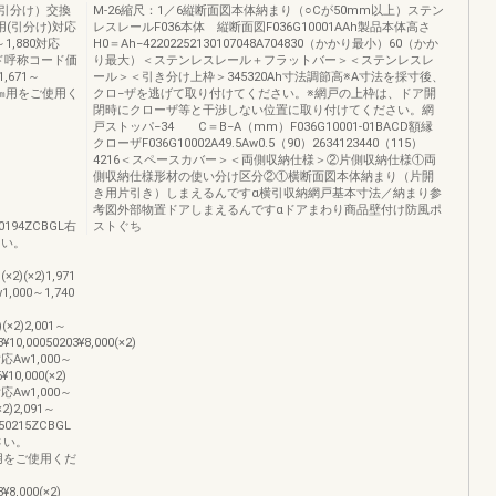
引分け）交換
M-26縮尺：1／6縦断面図本体納まり（○Cが50mm以上）ステン
(引分け)対応
レスレールF036本体 縦断面図F036G10001AAh製品本体高さ
0～1,880対応
H0＝Ah−42202252130107048A704830（かかり最小）60（かか
コード呼称コード価
り最大）＜ステンレスレール＋フラットバー＞＜ステンレスレ
671～
ール＞＜引き分け上枠＞345320Ah寸法調節高※A寸法を採寸後、
880㎜用をご使用く
クロ−ザを逃げて取り付けてください。※網戸の上枠は、ドア開
閉時にクローザ等と干渉しない位置に取り付けてください。網
戸ストッパ−34 C＝B−A（mm）F036G10001-01BACD額縁
クローザF036G10002A49.5Aw0.5（90）2634123440（115）
4216＜スペースカバー＞＜両側収納仕様＞②片側収納仕様①両
側収納仕様形材の使い分け区分②①横断面図本体納まり（片開
き用片引き）しまえるんですα横引収納網戸基本寸法／納まり参
考図外部物置ドアしまえるんですαドアまわり商品壁付け防風ポ
940194ZCBGL右
ストぐち
さい。
(×2)(×2)1,971
,000～1,740
)(×2)2,001～
¥10,00050203¥8,000(×2)
対応Aw1,000～
0,000(×2)
対応Aw1,000～
2)2,091～
150215ZCBGL
さい。
0㎜用をご使用くだ
¥8,000(×2)