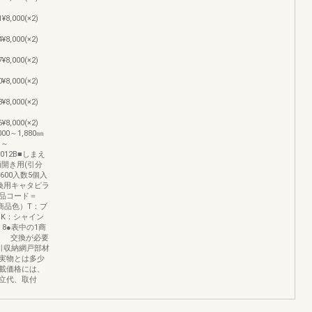
¥8,000(×2)
¥8,000(×2)
¥8,000(×2)
¥8,000(×2)
¥8,000(×2)
¥8,000(×2)
000～1,880㎜
1～
0_0012B■しまえ
開き用(引分
600入数5個入
 交換用キャタピラ
品コード＝
商品色）T：ブ
 K：シャイン
8●表中の1商
。 交換が必要
引収納網戸部材
実物とは多少
載価格には、
立代、取付