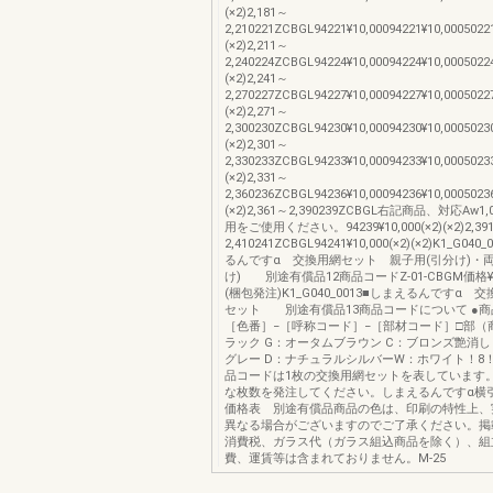
(×2)2,181～
2,210221ZCBGL94221¥10,00094221¥10,00050221
(×2)2,211～
2,240224ZCBGL94224¥10,00094224¥10,00050224
(×2)2,241～
2,270227ZCBGL94227¥10,00094227¥10,00050227
(×2)2,271～
2,300230ZCBGL94230¥10,00094230¥10,00050230
(×2)2,301～
2,330233ZCBGL94233¥10,00094233¥10,00050233
(×2)2,331～
2,360236ZCBGL94236¥10,00094236¥10,00050236
(×2)2,361～2,390239ZCBGL右記商品、対応Aw1,
用をご使用ください。94239¥10,000(×2)(×2)2,39
2,410241ZCBGL94241¥10,000(×2)(×2)K1_G04
るんですα 交換用網セット 親子用(引分け)・両
け) 別途有償品12商品コードZ-01-CBGM価格¥
(梱包発注)K1_G040_0013■しまえるんですα
セット 別途有償品13商品コードについて ●商
［色番］−［呼称コード］−［部材コード］□部（
ラック G：オータムブラウン C：ブロンズ艶消し
グレー D：ナチュラルシルバーW：ホワイト！8！
品コードは1枚の交換用網セットを表しています
な枚数を発注してください。しまえるんですα横
価格表 別途有償品商品の色は、印刷の特性上、
異なる場合がございますのでご了承ください。掲
消費税、ガラス代（ガラス組込商品を除く）、組
費、運賃等は含まれておりません。M-25