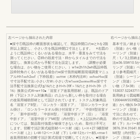
左ページから抽出された内容
右ページから抽出
■採寸①既設枠の断面形状を確認して、既設枠開口のwとhを2箇
基本寸法／納まり参
所以上測定し、小さい方を既設枠開口寸法とします。 ※右図の
（別途）かい物（
ように既設枠にくるいがある場合は、水平・垂直をみて寸法を
ーリング（別途）ベ
測ってください。②枠の段差寸法・枠からタイルまでの寸法を
尺：1／3上部納
測定し、換算公式から手配寸法を設定します。 （調整が必要
法w36.55W10.
な場合は、かい物をご使用ください。）w1w2h1h2wh既設枠既
リング（別途）ベ
設枠対角のくるいがある場合のw採寸箇所縦断面現場調査マニュ
まり参考図縮尺：1
アルHh1㎜h2㎜f（下枠段差）㎜mw（木枠内法W）㎜h㎜H㎜採
（別途）シーリン
寸寸法手配寸法↓小さい方W↓小さい方w1㎜w2㎜w㎜W㎜採寸寸
ング（別途）シー
法手配寸法換算公式f≦16のときH=h-39f＞16のときH=h-39-（f-
い物（7.5×38
16）換算公式W=w+10●「浴室ドア改装用部材」は、既設のドア
153037.52243
枠（下記トステム対象商品）の上から新しい枠を取付ける場合
装用納まり図縦断
の改装用補助部材として設計されています。トステム対象商品
12004AW5539
名「浴室ドアB型」「ロンカラ－浴室ドア」「旧ロンカラータオ
途）かい物(6.5
ル掛け」「ロンカラータオル掛け付浴室ドア」「中折Ⅱ型浴室ド
ーリング（別途）
ア」「新中折Ⅲ型」「中折Ⅲ型」「浴室中折ドア（旧）」「浴室
寸法に合わせて、
中折ドア」「浴室中折ドアME型（内付型）」※上記以外の商品
枠の寸法及びかい
については、製品取付強度が確保できないため、取付け不可と
材（下）カバー材
します。切断寸法計算式縦部材ベース材（縦）L=Ｈ+27.5横部材
3876.314.3164
ベース材（上）L=W-12ベース材（下）L=W-12カバー材L=mw-1
ME型（内付型）
改装用部材の切断寸法計算式現場で切断してください。■現場チ
ング（別途）シー