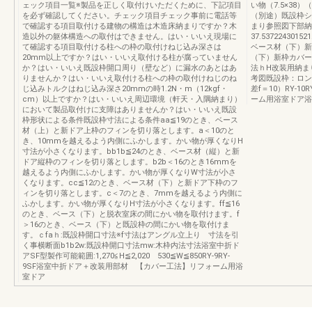
ェック項目一覧※製品を正しく取付けいただくために、下記項目
い物（7.5×38
を必ず確認してください。チェック項目チェック事前に電話等
（別途）既設枠シ
で確認する項目取付ける建物の構造は木造床納まりですか？木
まり参照図下部納
造以外の躯体構造への取付はできません。はい・いいえ現場に
37.537224301521
て確認する項目取付ける柱への枠の取付けねじ込み深さは
ベース材（下）新
20mm以上ですか？はい・いいえ取付ける柱が腐っていません
（下）新枠カバー
か？はい・いいえ既設枠開口周り（壁など）に漏水のあとはあ
法ｈH改装用納ま
りませんか？はい・いいえ取付ける柱への枠の取付けねじのね
考図既設枠：ロン
じ込みトルクはねじ込み深さ20mmの時1.2N・m（12kgf・
差f＝10）RY-
cm）以上ですか？はい・いいえ周辺環境（軒天・入隅納まり）
ーム用浴室ドア浴
において製品取付けに支障はありませんか？はい・いいえ既設
枠形状による条件既設枠寸法による条件aa≦19のとき、ベース
材（上）と新ドア上枠のフィンを切り落とします。a＜10のと
き、10mmを越えるよう内側にふかします。かい物が厚くなりH
寸法が小さくなります。bb1b≦24のとき、ベース材（縦）と新
ドア縦枠のフィンを切り落とします。b2b＜16のとき16mmを
越えるよう内側にふかします。かい物が厚くなりW寸法が小さ
くなります。cc≦12のとき、ベース材（下）と新ドア下枠のフ
ィンを切り落とします。c＜7のとき、7mmを越えるよう内側に
ふかします。かい物が厚くなりH寸法が小さくなります。ff≦16
のとき、ベース（下）と脱衣室床の間にかい物を取付けます。f
＞16のとき、ベース（下）と既設枠の間にかい物を取付けま
す。ｃfaｈ:既設枠開口寸法※f寸法はアングル立上り 寸法を引
く事横断面b1b2w:既設枠開口寸法mw:木枠内法寸法浴室中折ド
アSF型製作可能範囲:1,270≦H≦2,020 530≦W≦850RY-9RY-
9SF浴室中折ドア＋改装用部材 【カバー工法】リフォーム用浴
室ドア