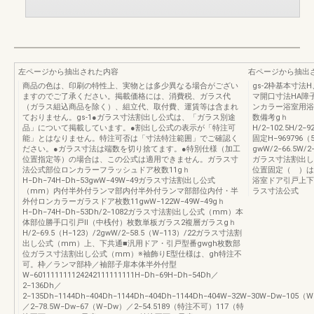
左ページから抽出された内容
右ページから抽出
商品の色は、印刷の特性上、実物とは多少異なる場合がござい
gs-2枠基本寸法
ますのでご了承ください。掲載価格には、消費税、ガラス代
マ開口寸法HA障
（ガラス組込商品を除く）、組立代、取付費、運賃等は含まれ
ンカラー浴室用浴
ておりません。gs-1●ガラス寸法割出し公式は、「ガラス別途
数備考gｈ
品」について掲載しています。●割出し公式の表示が「特注可
H/2−102.5H/2−9
能」とはなりません。特注可否は「寸法特注範囲」でご確認く
固定H−969796（
ださい。●ガラス寸法は端数を切り捨てます。●特別仕様（加工
gwW/2−66.5W/2
位置指定等）の場合は、この公式は適用できません。ガラス寸
ガラス寸法割出し
法公式部位ロンカラーフラッシュドア枚数11gｈ
位置固定（ ）は
H−Dh−74H−Dh−53gwW−49W−49ガラス寸法割出し公式
浴室ドア引戸上下
（mm）内付半外付ランマ部内付半外付ランマ部部位内付・半
ラス寸法公式
外付ロンカラーガラスドア枚数11gwW−122W−49W−49gｈ
H−Dh−74H−Dh−53Dh/2−1082ガラス寸法割出し公式（mm）本
体部位勝手口引戸Ⅱ（中桟付）枚数単板ガラス2複層ガラスgｈ
H/2−69.5（H−123）/2gwW/2−58.5（W−113）/22ガラス寸法割
出し公式（mm）上、下共通■汎用ドア・引戸型番gwgh枚数部
位ガラス寸法割出し公式（mm）※袖飾りE型仕様は、gh特注不
可。枠／ランマ部枠／袖部子扉本体半外付型
W−601111111124242111111111H−Dh−69H−Dh−54Dh／
2−136Dh／
2−135Dh−1144Dh−404Dh−1144Dh−404Dh−1144Dh−404W−32W−30W−Dw−105（
／2−78.5W−Dw−67（W−Dw）／2−54.5189（特注不可）117（特