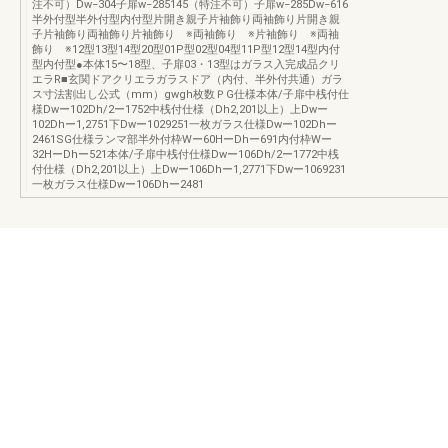
注不可）Dw−304子扉w−285145（特注不可）子扉w−285Dw−616
半外付型半外付型内付型片開き親子片袖飾り両袖飾り片開き親
子片袖飾り両袖飾り片袖飾り ※両袖飾り ※片袖飾り ※両袖
飾り ※12型13型14型20型01P型02型04型11P型12型14型内付
型内付型●本体15〜18型、子扉03・13型はガラス入完成品クリ
エラR■玄関ドアクリエラガラスドア（内付、半外付共通）ガラ
ス寸法割出し公式（mm）gwgh枚数ＰG仕様本体/子扉中桟付仕
様Dwー102Dh/2ー1752中桟付仕様（Dh2,201以上）上Dwー
102Dhー1,2751下Dwー1029251一枚ガラス仕様Dwー102Dhー
2461SG仕様ランマ部半外付枠Wー60HーDhー691内付枠Wー
32HーDhー521本体/子扉中桟付仕様Dwー106Dh/2ー1772中桟
付仕様（Dh2,201以上）上Dwー106Dhー1,2771下Dwー1069231
一枚ガラス仕様Dwー106Dhー2481