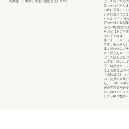
有効開口・本体出寸法（横断面図）G-23
ガラスやパネルの
るおそれがありま
の表に掲載してい
計算に使用できま
シャルサイト内の
戸の仕様対象型番
[W/(㎡K)]性
その他【ドア本体
なしドア本体：―
体：子 扉：―組
本体：採光あり】
体：組み込みガラ
扉：採光ありド
ガラス組み込みガ
以下①、②のいず
①「建具とガラス
による熱貫流率※2
「JISA210
内「熱貫流率及び
り、「JISQ17
適合宣言書が必要
ネス向けページでご
リエラRES玄関