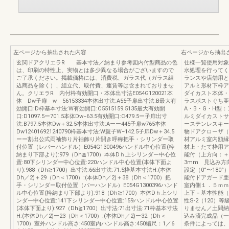
左ページから抽出された内容
右ページから抽出
玄関ドアクリエラR 基本寸法／納まり参考図内付型商品の色
仕様一覧使用対象
は、印刷の特性上、実物とは多少異なる場合がございますので
水処理を行ってく
ご了承ください。掲載価格には、消費税、ガラス代（ガラス組
ランスや店舗用と
込商品を除く）、組立代、取付費、運賃等は含まれておりませ
アルミ形材下枠ア
ん。クリエラR 内付枠有効開口・本体出寸法E054G120021本
ダイカスト本体・
体 Dw子扉 w 56153334本体出寸法:A55子扉出寸法:B最大有
ラスポストぐち亜
効開口:D枠基本寸法:W有効開口:C5515159.5135最大有効開
A・B・G・H型
口:D1097.5ー701.5本体Dw−63.5有効開口:C479.5ー子扉出寸
ルミダイカストサ
法:B797.5本体Dw＋32.5本体出寸法:Aーー445子扉w765本体
ーステンレスキー
Dw124016921240790枠基本寸法:W親子W−142.5子扉Dw＋34.5
物ドアクローザ（
ーー割出公式両袖飾り片袖飾り片開き呼称把手・シリンダー取
材アルミ室内額縁
付位置（レバーハンドル）E054G1300496ハンドル中心位置(枠
材上・たて枠用ア
納まり下部より):979（Dh≧1700）本体Dｈ上シリンダー中心位
能付（上方向：＋1
置:80下シリンダー中心位置:220ハンドル中心位置(本体下面よ
3mm 見込み方
り):988（Dh≧1700）出寸法:66出寸法:71.5枠基本寸法H:(本体
設定（0°〜18
Dh／2)＋29（Dh＜1700）:(本体Dh／2)＋38（Dh＜1700）把
能付ドアガード亜
手・シリンダー取付位置（バーハンドル）E054G1300396ハンド
室内側１．５ｍｍ
ル中心位置(枠納まり下部より):918（Dh≧1700）本体Dｈ上シリ
上下－基本性能（
ンダー中心位置:141下シリンダー中心位置:159ハンドル中心位置
性S-2（120）
(本体下面より):927（Dh≧1700）出寸法:71出寸法:71枠基本寸法
りません／土間納
H:(本体Dh／2)ー23（Dh＜1700）:(本体Dh／2)ー32（Dh＜
込み済完成品（一
1700）室外ハンドル高さ:450室内ハンドル高さ:450縮尺：1／6
条件によっては、