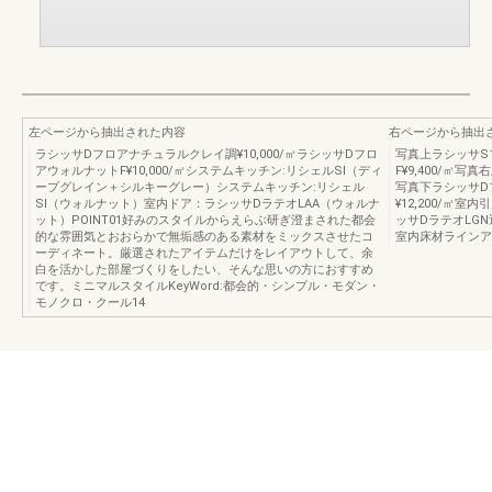
左ページから抽出された内容
右ページから抽出
ラシッサDフロアナチュラルクレイ調¥10,000/㎡ラシッサDフロ
写真上ラシッサS
アウォルナットF¥10,000/㎡システムキッチン:リシェルSI（ディ
F¥9,400/㎡写
ープグレイン＋シルキーグレー）システムキッチン:リシェル
写真下ラシッサD
SI（ウォルナット）室内ドア：ラシッサDラテオLAA（ウォルナ
¥12,200/㎡
ット）POINT01好みのスタイルからえらぶ研ぎ澄まされた都会
ッサDラテオLGN透
的な雰囲気とおおらかで無垢感のある素材をミックスさせたコ
室内床材ラインアップ
ーディネート。厳選されたアイテムだけをレイアウトして、余
白を活かした部屋づくりをしたい、そんな思いの方におすすめ
です。ミニマルスタイルKeyWord:都会的・シンプル・モダン・
モノクロ・クール14