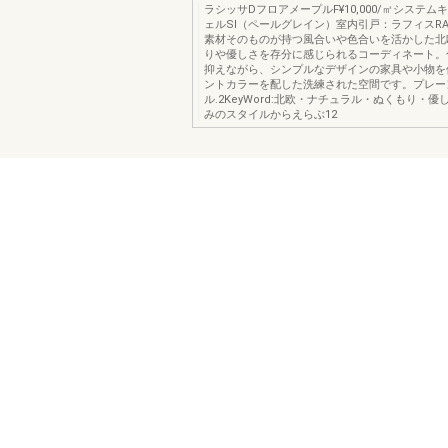
ラシッサDフロアメープルF¥10,000/㎡システ
ェルSI（ペールグレイン）室内引戸：ラフィスR
素材そのものが持つ風合いや色合いを活かした北
りや優しさを存分に感じられるコーディネート。
抑えながら、シンプルなデザインの家具や小物を
ントカラーを配した洗練された空間です。プレー
ル.2KeyWord:北欧・ナチュラル・ぬくもり・優し
みのスタイルからえらぶ12