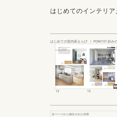
はじめてのインテリアえらび
はじめての室内床えらび
POINT01 
12
13
左ページから抽出された内容