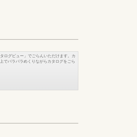
タログビュー」でごらんいただけます。カ
b上でパラパラめくりながらカタログをごら