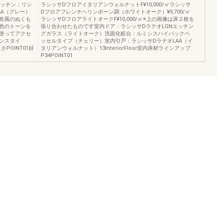
ムキッチン：リシ
ラシッサDフロアイタリアンウォルナットF¥10,000/㎡ラシッサ
AA（グレー）
Dフロアフレンチヘリンボーン調（ホワイトオーク）¥9,700/㎡
欧風のぬくも
ラシッサDフロアライトオークF¥10,000/㎡※上の画像は床２枚を
色のトーンを
張り合わせたものです室内ドア：ラシッサDラテオLGNエッチン
使ってアクセ
グガラス（ライトオーク）洗面化粧台：ルミシスハイバックベ
ンスタイ
ッセルタイプ（チェリー）室内引戸：ラシッサDラテオLAA（イ
さPOINT01好
タリアンウォルナット）13InteriorFloor室内床材ラインアップ
P34POINT01