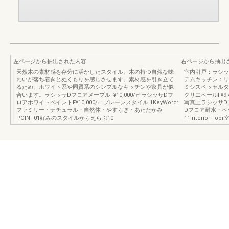
左ページから抽出された内容
右ページから抽出
天然木の素材感を存分に活かしたスタイル。木の持つ自然な味
室内引戸：ラシッ
わいが落ち着きとぬくもりを感じさせます。素材感を引き立て
テムキッチン：リ
るため、ホワイト系や同質系のシンプルなキッチンや家具が似
ミシスベッセルタ
合います。ラシッサDフロアメープルF¥10,000/㎡ラシッサDフ
クリエペールF¥9.
ロアホワイトペイントF¥10,000/㎡プレーンスタイル.1KeyWord:
写真上ラシッサDフ
ファミリー・ナチュラル・自然体・やすらぎ・あたたかみ
Dフロア耐水・ペッ
POINT01好みのスタイルからえらぶ10
11InteriorFl