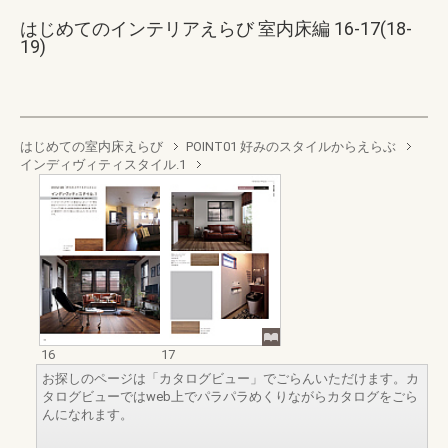
はじめてのインテリアえらび 室内床編 16-17(18-
19)
はじめての室内床えらび
POINT01 好みのスタイルからえらぶ
インディヴィティスタイル.1
16
17
お探しのページは「カタログビュー」でごらんいただけます。カ
タログビューではweb上でパラパラめくりながらカタログをごら
んになれます。