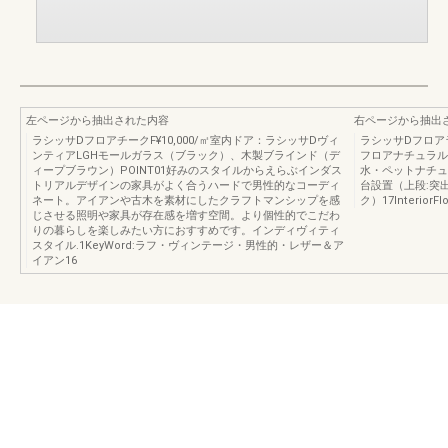
左ページから抽出された内容
右ページから抽出
ラシッサDフロアチークF¥10,000/㎡室内ドア：ラシッサDヴィ
ラシッサDフロアラ
ンティアLGHモールガラス（ブラック）、木製ブラインド（デ
フロアナチュラルオ
ィープブラウン）POINT01好みのスタイルからえらぶインダス
水・ペットナチュラ
トリアルデザインの家具がよく合うハードで男性的なコーディ
台設置（上段:突
ネート。アイアンや古木を素材にしたクラフトマンシップを感
ク）17Interio
じさせる照明や家具が存在感を増す空間。より個性的でこだわ
りの暮らしを楽しみたい方におすすめです。インディヴィティ
スタイル.1KeyWord:ラフ・ヴィンテージ・男性的・レザー＆ア
イアン16