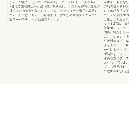
から」の侵入！その手口の約4割が「ガラス破り」によるもの！
がポイントとなり
※各地で観測史上最も強い風が吹き荒れ、大規模な停電や屋根の
の熱の侵入を抑え
破損などの被害が発生しています。シャッターや雨戸が設置し
して体感温度を下
づらい窓にはこちら！心配事解決！おすすめ商品室外室内室外
ガラスの交換や内
室内webでチェック動画でチェック
と暖かさを逃さな
ウト！2窓は「天
対策ポイントカフ
間を。彩風シリー
に。リシェント勝
外線対策スピーネ
タイルシェード▶
から貼るだけで、
断熱性をプラス。
今ある窓にプラス
ス⁄インプラスfor
プラス専用枠▶P
平成30年10月報