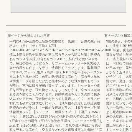
左ページから抽出された内容
右ページから抽出
平均約4.7回■台風の上陸数の推移出典：気象庁 台風の統計資
3夏の暑さ、冬の
料より（回）（年）平均約1.7回
にご注意！201
62008200920102011201220132014201520162017201820195432102
2018年夏、災
倍以上増加特殊中間膜わが家は窓ガラスから防災対策！防犯合
気温を記録し熱中
わせガラス⁄防犯乳白合わせガラス▶P.31防犯性と使いやすさ
加。過去最多の9
で、毎日の暮らしに安心を。リフォームシャッター▶P.32侵入
は、｢住居｣で発
者や台風から住まいを守り、快適性もアップします。取替雨戸
い日本では、屋外
パネル⁄リフォーム雨戸（雨戸一筋）▶P.332近年は毎シーズン4
が少なくありませ
回以上も台風が上陸！自宅の防犯対策は窓から！窓ガラス単体
い子どもや、温度
や養生テープを貼るだけだと植木鉢のような飛来物でもガラス
要です。夏は、室
が割れ、室内に破片が飛び散ってしまいます。シャッターや雨
起こす｢ヒートシ
戸を設置すれば、飛来物から窓をしっかり守り、窓ガラスが割
る死亡者数の約5
れるのを防ぐことができます。特殊中間膜をガラスの間に挟み
月別にその割合を
込んでいるため、飛来物があたっても貫通しにくく、ガラスが
が、浴槽内での溺
割れても破片が飛び散りにくい。【飛来物を想定した検証実験
要因となっている
防犯合わせガラス】【一般的な複層ガラス】【養生テープ対策
入浴中急死に至った
済複層ガラス】【シャッター（耐風タイプ）】【雨戸（Danパ
よる死者数約40
ネル）】窓55.2%出入口35.6%その他9.2%侵入窃盗は窓を狙う！
屋の温度差。ヒー
※戸建て住宅の場合（平成27年警察庁調べ）シャッターや雨戸を
と、浴室や脱衣所
設置すれば安心!備えあれば憂いなし！台風や侵入窃盗から我が
血圧が乱高下し、
家を守るのは窓から！空き巣などの侵入窃盗被害は約6割が「窓
トショックを防ぐ