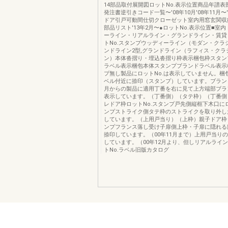
14部品取付展開図ロットNo.表示位置商品年譜
発注書逆引きコード一覧〜'08年10月'08年11月〜
ドア引戸可動間仕切クローゼット室内用窓玄関収
部品リスト'13年2月〜●ロットNo.表示位置■室
ーライン・リアルライン・グランドライン・賃貸
トNo.スタンプウッディーライン（モダン・クラ
ンドライン2型,グランドライン（ラフィス・クラ
ン）本体沓摺り・埋込沓摺り枠表示梱包枠スタン
ラベル表示梱包本体スタンプブランドラベル表示
プ無し製品にロットNo.は表示していません。梱
ベル付近に捺印（スタンプ）しています。ブランド
月からの製品に適用丁番を右に見て上方端部ブラ
表示しています。（丁番側）（タテ枠）（丁番側
レドア枠ロットNo.スタンプ戸先側縦框下木口にロ
ンプストライク側タテ枠のストライクを取り外し
しています。（上用戸当り）（上枠）親子ドア枠ロ
ンプフランス落し受け子扉側上枠・子扉に隠れる
捺印しています。（00年11月まで）上用戸当り
しています。（00年12月より、但しリアルライ
トNo.ラベル旧版カタログ