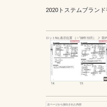
2020トステムブランド
ロットNo.表示位置 （～'08年10月）
室
14
15
左ページから抽出された内容