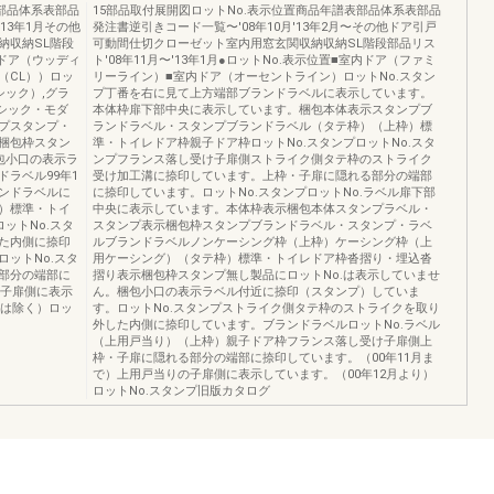
表部品体系表部品
15部品取付展開図ロットNo.表示位置商品年譜表部品体系表部品
'13年1月その他
発注書逆引きコード一覧〜'08年10月'13年2月〜その他ドア引戸
納収納SL階段
可動間仕切クローゼット室内用窓玄関収納収納SL階段部品リス
内ドア（ウッディ
ト'08年11月〜'13年1月●ロットNo.表示位置■室内ドア（ファミ
（CL））ロッ
リーライン）■室内ドア（オーセントライン）ロットNo.スタン
シック）,グラ
プ丁番を右に見て上方端部ブランドラベルに表示しています。
シック・モダ
本体枠扉下部中央に表示しています。梱包本体表示スタンプブ
プスタンプ・
ランドラベル・スタンプブランドラベル（タテ枠）（上枠）標
梱包枠スタン
準・トイレドア枠親子ドア枠ロットNo.スタンプロットNo.スタ
包小口の表示ラ
ンプフランス落し受け子扉側ストライク側タテ枠のストライク
ラベル99年1
受け加工溝に捺印しています。上枠・子扉に隠れる部分の端部
ンドラベルに
に捺印しています。ロットNo.スタンプロットNo.ラベル扉下部
）標準・トイ
中央に表示しています。本体枠表示梱包本体スタンプラベル・
ットNo.スタ
スタンプ表示梱包枠スタンプブランドラベル・スタンプ・ラベ
た内側に捺印
ルブランドラベルノンケーシング枠（上枠）ケーシング枠（上
ットNo.スタ
用ケーシング）（タテ枠）標準・トイレドア枠沓摺り・埋込沓
部分の端部に
摺り表示梱包枠スタンプ無し製品にロットNo.は表示していませ
の子扉側に表示
ん。梱包小口の表示ラベル付近に捺印（スタンプ）していま
ンは除く）ロッ
す。ロットNo.スタンプストライク側タテ枠のストライクを取り
外した内側に捺印しています。ブランドラベルロットNo.ラベル
（上用戸当り）（上枠）親子ドア枠フランス落し受け子扉側上
枠・子扉に隠れる部分の端部に捺印しています。（00年11月ま
で）上用戸当りの子扉側に表示しています。（00年12月より）
ロットNo.スタンプ旧版カタログ