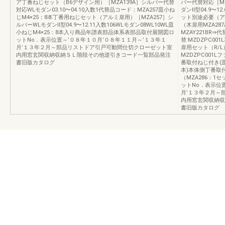
ア丁番ねじセット（B6デザイン用）［MZA139A］シルバー代替
バー代替対応［MZ
対応WLモダン03.10〜04.10入数1代替品コード：MZA257皿小ね
ダンⅡ型04.9〜12
じM4×25：8本丁番用ねじセット（アルミ扉用）［MZA257］シ
ット別途必要（アル
ルバーWLモダンⅡ型04.9〜12.11入数106WLモダン08WL10WL皿
（木扉用MZA28
小ねじM4×25：8本入り商品年譜表部品体系表部品取付展開図ロ
MZAY221BR⇒代替
ットNo．表示位置～’０８年１０月’０８年１１月～’１３年１
替:MZDZPC001
月’１３年２月～部品リストドア引戸可動間仕切クローゼット室
扉用セット（R/L
内用窓玄関収納収納ＳＬ階段その他逆引きコード一覧部品発注
MZDZPC001L
書旧版カタログ
番取付ねじ付き(皿小
本)本体側丁番取
（MZA286：
ットNo．表示位
月’１３年２月～
内用窓玄関収納収
書旧版カタログ