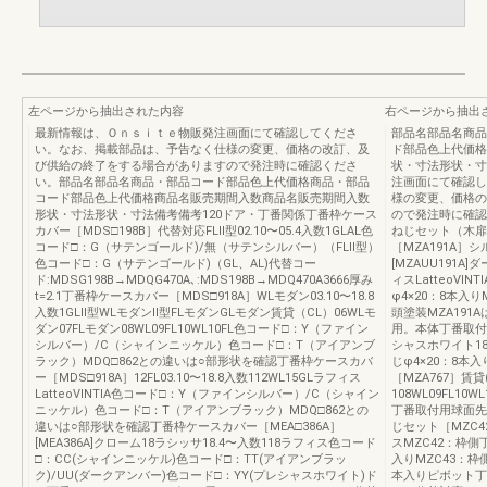
左ページから抽出された内容
右ページから抽出
最新情報は、Ｏｎｓｉｔｅ物販発注画面にて確認してくださ
部品名部品名商品
い。なお、掲載部品は、予告なく仕様の変更、価格の改訂、及
ド部品色上代価格
び供給の終了をする場合がありますので発注時に確認くださ
状・寸法形状・寸
い。部品名部品名商品・部品コード部品色上代価格商品・部品
注画面にて確認し
コード部品色上代価格商品名販売期間入数商品名販売期間入数
様の変更、価格の
形状・寸法形状・寸法備考備考120ドア・丁番関係丁番枠ケース
ので発注時に確認
カバー［MDS□198B］代替対応FLⅡ型02.10〜05.4入数1GLAL色
ねじセット（木扉
コード□：G（サテンゴールド)/無（サテンシルバー）（FLⅡ型）
［MZA191A］
色コード□：G（サテンゴールド)（GL、AL)代替コー
[MZAUU191A]
ド:MDSG198B→MDQG470A､:MDS198B→MDQ470A3666厚み
ィスLatteoVI
t=2.1丁番枠ケースカバー［MDS□918A］WLモダン03.10〜18.8
φ4×20：8本入りM
入数1GLⅡ型WLモダンⅡ型FLモダンGLモダン賃貸（CL）06WLモ
頭塗装MZA19
ダン07FLモダン08WL09FL10WL10FL色コード□：Y（ファイン
用。本体丁番取付
シルバー）/C（シャインニッケル）色コード□：T（アイアンブ
シャスホワイト18
ラック）MDQ□862との違いは○部形状を確認丁番枠ケースカバ
じφ4×20：8
ー［MDS□918A］12FL03.10〜18.8入数112WL15GLラフィス
［MZA767］賃貸(C
LatteoVINTIA色コード□：Y（ファインシルバー）/C（シャイン
108WL09FL10W
ニッケル）色コード□：T（アイアンブラック）MDQ□862との
丁番取付用球面先ね
違いは○部形状を確認丁番枠ケースカバー［MEA□386A］
じセット［MZC42
[MEA386A]クローム18ラシッサ18.4〜入数118ラフィス色コード
スMZC42：枠側
□：CC(シャインニッケル)色コード□：TT(アイアンブラッ
入りMZC43：枠
ク)/UU(ダークアンバー)色コード□：YY(プレシャスホワイト)ド
本入りピボット丁