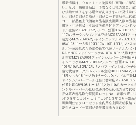
最新情報は、Ｏｎｓｉｔｅ物販発注画面にて確認
い。なお、掲載部品は、予告なく仕様の変更、価
び供給の終了をする場合がありますので発注時に
い。部品名部品名商品・部品コード部品色上代価
コード部品色上代価格商品名販売期間入数商品名
形状・寸法形状・寸法備考備考94ドア・ハンドル
ドル空錠MZSZCF052シルバー鏡面08WL08.11〜1
110WLサークルAハンドル空錠MZSZAA051フ
替対応MZSZDA062シャインニッケルMZSZDA
08WL08.11〜入数109FL10WL10FL12FLリノバL
ルバー色終息のため他の色で代替サークルAハンド
DA-MHGRシャインニッケル18TA18.9〜入数1
ル空錠MZSZAB051ファインシルバー代替対応MZS
インニッケルMZSZDB052シルバー鏡面08WL08.1
109FL10WL10FL12FLリノバファインシルバ
色で代替サークルBハンドル空錠BD-DB-MAFV
18ラシッサ18.4〜入数1サークルDハンドル空錠MZ
ァインシルバーパール仕様代替対応MZSZAD05
代替対応08WL08.11〜12.11入数110WLサー
ンシルバーパール仕様色終息のため他の色で代替
品体系表部品取付展開図ロットNo．表示位置～’
月’０８年１１月～’１３年１月’１３年２月～部
可動間仕切クローゼット室内用窓玄関収納収納Ｓ
逆引きコード一覧部品発注書旧版カタログ