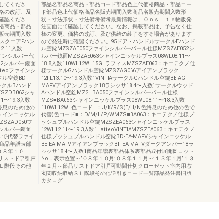
してくださ
部品名部品名商品・部品コード部品色上代価格商品・部品コー
格の改訂、及
ド部品色上代価格商品名販売期間入数商品名販売期間入数形
確認くださ
状・寸法形状・寸法備考備考最新情報は、Ｏｎｓｉｔｅ物販発
格商品・部品
注画面にて確認してください。なお、掲載部品は、予告なく仕
販売期間入数
様の変更、価格の改訂、及び供給の終了をする場合があります
スクエアFハン
ので発注時に確認ください。95ドア・ハンドルサークルEハンド
2.11入数
ル空錠MZSZAE050ファインシルバーパール仕様MZSZAE052シ
ァインシルバー代
ルバー鏡面MZSZAE063シャインニッケルプラス08WL08.11〜
052シルバー鏡面
18.8入数110WL12WL15GLラフィスMZSZAE063：キエテクノ仕
atteoファインシ
様サークルGハンドル空錠MZSZAG066アイアンブラック
ル空錠BD-
12FL13.10〜19.3入数1VINTIAサークルGハンドル空錠BE-AG-
サークルBハンド
MAFVアイアンブラック18ラシッサ18.4〜入数1サークルウッド
ZDB062シャ
Aハンドル空錠MZS□BA050ファインシルバーパール仕様
1〜19.3入数
MZS■BA063シャインニッケルプラス08WL08.11〜18.3入数
ー色終息のため他の
110WL12WL色コード□：J/K/R/S(E/H/N色終息のため他の色で
シャインニッケル
代替)色コード■：D/M/L/P/WMZS■BA063：キエテクノ仕様プ
SZAD050フ
ッシュプルハンドル空錠MZSZEA063シャインニッケルプラス
2シルバー鏡面
12WL12.11〜19.3入数1LatteoVINTIAMZSZEA063：キエテクノ
クルＢで代替ファイ
仕様プッシュプルハンドル空錠BD-EA-MAFVシャインニッケル
商品年譜表部
BE-EA-MAFVアイアンブラックBF-EA-MAFVダークアンバー18ラ
０８年１０
シッサ18.4〜入数1商品年譜表部品体系表部品取付展開図ロット
品リストドア引戸
No．表示位置～’０８年１０月’０８年１１月～’１３年１月’１３
Ｌ階段その他
年２月～部品リストドア引戸可動間仕切クローゼット室内用窓
玄関収納収納ＳＬ階段その他逆引きコード一覧部品発注書旧版
カタログ