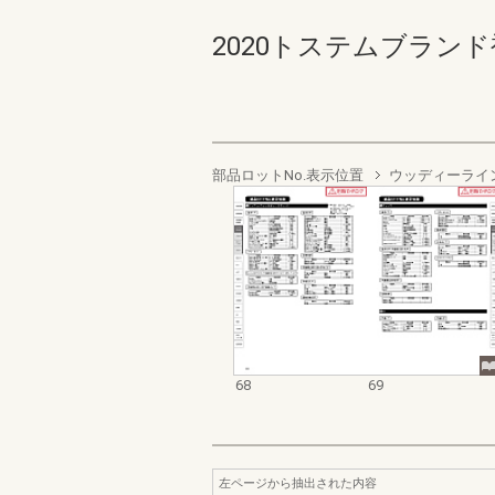
2020トステムブランド
部品ロットNo.表示位置
ウッディーライ
68
69
左ページから抽出された内容