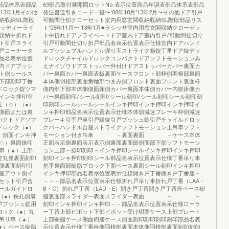
表部品体系表部品
69部品取付展開図ロットNo.表示位置商品年譜表部品体系表部品
'13年1月その他
発注書逆引きコード一覧〜'08年10月'13年2月〜その他ドア引戸
納収納SL階段
可動間仕切クローゼット室内用窓玄関収納収納SL階段部品リス
ウッディーライ
ト'08年11月〜'13年1月■ラシッサ室内用窓玄関収納クローゼッ
収納中折れド
ト中折れドアプライベートドア室内ドア室内引戸/可動間仕切り
ト引戸スライ
引戸可動間仕切り折戸部品名表示位置表示仕様室内ドアハンド
戸コーナータ
ルプッシュプルハンドル握り玉ストライク箱錠丁番ドア錠デッ
品名表示位置
ドロックチャイルドロックコンパクトドアソフトモーションみ
内ドアプッシ
えナイゾウドアストッパー外付けドアストッパーカバー裏面カ
ト側シールス
バー裏面カバー裏面表板裏面ケースフロント部枠側羽根部裏面
下部刻印丁番
本体側羽根部裏面角軸部つまみ側フロント裏面フロント裏面枠
ドロック錠ツマ
側内部下部本体側側面床側カバー裏面本体側カバー内部床側カ
インキ押印室
バー裏面刻印/シール刻印/シール刻印/シール刻印シール刻印刻
錠（☆）（●）
印刻印シールシールシールインキ押印インキ押印インキ押印イ
側面または裏
ンキ押印部品名表示位置表示仕様本体側減速ブレーキ枠側減速
パクトドアソフ
ブレーキ引手戸車引戸鎌錠引戸プッシュ錠引戸チャイルドロッ
ドロック（●）
クバーハンドル台座ストライクソフトモーション上吊車ソフト
）側面インキ押
モーション付き吊車 －裏面裏面 －ケース本体
△）裏面捺印
正面表示側裏面表示表示側裏面裏面部側面部下部ソフトモーシ
車（▲）上部
ョン上部－捺印刻印－インキ押印シールインキ押印インキ押印
錠丸座裏面刻印
刻印インキ押印刻印シール部品名表示位置表示仕様丁番吊り車
側裏面刻印引
把手裏面部樹脂ブロック下面ベース裏面シール刻印インキ押印
座アウト側イ
インキ押印部品名表示位置表示仕様開き戸丁番開き戸丁番座－
セット引戸含
－－－部品名表示位置表示仕様折れ戸吊り車折れ戸丁番（LAA・
ールガイドロ
B・C）折れ戸丁番（LAD・E）開き戸丁番開き戸丁番座ベース樹
（●）長孔側溝
脂裏面部スライダー表面スライダー表面 － －
戸プッシュ錠用
刻印インキ押印インキ押印－－部品名表示位置表示仕様ローラ
ロック（●）丸
ー丁番上部ピボット下部ピボット受け樹脂ケース上部プレート
吊り車（▲）
上部樹脂ケース側面樹脂ケース側面刻印刻印刻印刻印部品名表
★）ベース樹脂
示位置表示仕様丁番枠側羽根部裏面本体側羽根部裏面刻印刻印