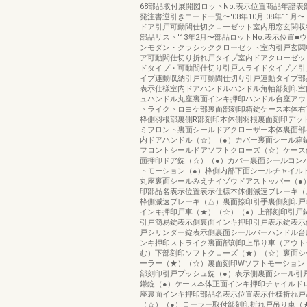
68部品取付展開図ロットNo.表示位置商品年譜
発注書逆引きコード一覧〜'08年10月'08年11月〜
ドア引戸可動間仕切クローゼット室内用窓玄関収
部品リスト'13年2月〜部品ロットNo.表示位置■
ンモダン・クラシッククローゼット室内引戸玄関
ア可動間仕切り折れ戸タイプ室内ドアクローゼッ
ドタイプ・可動間仕切り引戸スライドタイプ／引
イプ連動収納引戸可動間仕切り引戸連動タイプ部
表示仕様室内ドアハンドルハンドル角軸部刻印室
ュハンドル丸座裏面インキ押印ハンドル台座アウ
トライクトロヨケ部裏面部刻印箱錠ケース本体右
枠側羽根部裏側R部刻印本体側羽根裏面刻印デッ
ミフロント裏面シールドアクローザー本体裏面部
内ドアハンドル（☆）（●）カバー裏面シール箱
フロントシールドアソフトクローズ（☆）ケース
面押印ドア錠（☆）（●）カバー裏面シールコン
トモーション（●）枠側内部下面シールチャイル
丸座裏面シールみえナイゾウドアストッパー（●
印部品名表示位置表示仕様本体側減速ブレーキ（
枠側減速ブレーキ（△）裏面捺印引手裏側刻印戸
インキ押印戸車（★）（☆）（●）上部刻印引戸
引戸簡易錠表示側裏面インキ押印引戸表示錠表示
戸シリンダー錠表示側裏面シールバーハンドル台
ンキ押印ストライク裏面部刻印上吊り車（アウト
む）下部刻印ソフトクローズ（★）（☆）裏面シ
ーラー（★）（☆）裏面刻印Wソフトモーション
部刻印引戸プッシュ錠（●）表示側裏面シール引
鎌錠（●）ケース本体正面インキ押印チャイルド
座裏面インキ押印部品名表示位置表示仕様折れ戸
（☆）（●）ローラー取付部刻印折れ戸吊り車（