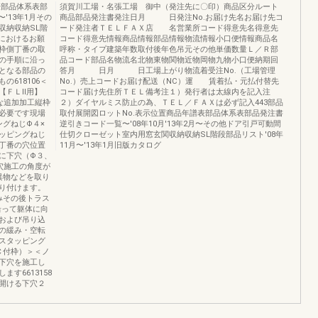
表部品体系表部
須賀川工場・名張工場 御中（発注先に〇印）商品区分ルート
〜'13年1月その
商品部品発注書発注日月 日発注No.お届け先名お届け先コ
収納収納SL階
ード発注者ＴＥＬＦＡＸ店 名営業所コード得意先名得意先
換におけるお願
コード得意先情報商品情報部品情報物流情報小口便情報商品名
枠側丁番の取
呼称・タイプ建築年数取付後年色吊元その他単価数量Ｌ／Ｒ部
の手順に沿っ
品コード部品名物流名北物東物関物近物岡物九物小口便納期回
となる部品の
答月 日月 日工場上がり物流着受注No.（工場管理
618106＜
No.）売上コードお届け配送（NC）運 賃着払・元払付替先
6【ＦＬⅡ用】
コード届け先住所ＴＥＬ備考注１）発行者は太線内を記入注
必要な追加加工縦枠
２）ダイヤルミス防止の為、ＴＥＬ／ＦＡＸは必ず記入443部品
必要です現場
取付展開図ロットNo.表示位置商品年譜表部品体系表部品発注書
グねじΦ４×
逆引きコード一覧〜'08年10月'13年2月〜その他ドア引戸可動間
ッピングねじ
仕切クローゼット室内用窓玄関収納収納SL階段部品リスト'08年
丁番の穴位置
11月〜'13年1月旧版カタログ
に下穴（Φ３、
穴施工の角度が
異物などを取り
り付けます。
みその後トラス
沿って躯体に向
および吊り込
の緩み・空転
スタッピング
Ｃ付枠）＞＜ノ
下穴を施工し
す6613158
開ける下穴２