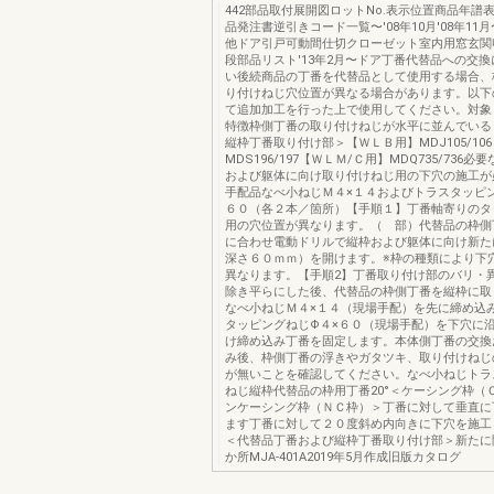
442部品取付展開図ロットNo.表示位置商品年譜
品発注書逆引きコード一覧〜'08年10月'08年11月
他ドア引戸可動間仕切クローゼット室内用窓玄関
段部品リスト'13年2月〜ドア丁番代替品への交
い後続商品の丁番を代替品として使用する場合、
り付けねじ穴位置が異なる場合があります。以下
て追加加工を行った上で使用してください。対象
特徴枠側丁番の取り付けねじが水平に並んでいるもの
縦枠丁番取り付け部＞【ＷＬＢ用】MDJ105/10
MDS196/197【ＷＬＭ/Ｃ用】MDQ735/736
および躯体に向け取り付けねじ用の下穴の施工が
手配品なべ小ねじＭ４×１４およびトラスタッピン
６０（各２本／箇所）【手順１】丁番軸寄りのタ
用の穴位置が異なります。（ 部）代替品の枠側
に合わせ電動ドリルで縦枠および躯体に向け新た
深さ６０ｍｍ）を開けます。※枠の種類により下
異なります。【手順2】丁番取り付け部のバリ・
除き平らにした後、代替品の枠側丁番を縦枠に取
なべ小ねじＭ４×１４（現場手配）を先に締め込
タッピングねじΦ４×６０（現場手配）を下穴に
け締め込み丁番を固定します。本体側丁番の交換
み後、枠側丁番の浮きやガタツキ、取り付けねじ
が無いことを確認してください。なべ小ねじトラ
ねじ縦枠代替品の枠用丁番20°＜ケーシング枠（
ンケーシング枠（ＮＣ枠）＞丁番に対して垂直に
ます丁番に対して２０度斜め内向きに下穴を施工しま
＜代替品丁番および縦枠丁番取り付け部＞新たに
か所MJA-401A2019年5月作成旧版カタログ