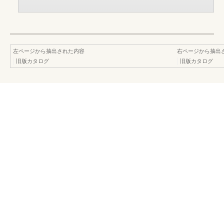
左ページから抽出された内容
右ページから抽出
旧版カタログ
旧版カタログ