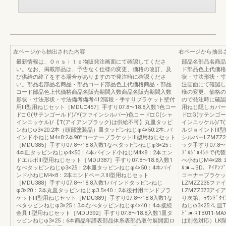
左ページから抽出された内容
右ページから抽出
最新情報は、Ｏｎｓｉｔｅ物販発注画面にて確認してくださ
部品名部品名商品
い。なお、掲載部品は、予告なく仕様の変更、価格の改訂、及
ド部品色上代価格
び供給の終了をする場合がありますので発注時に確認くださ
状・寸法形状・寸
い。部品名部品名商品・部品コード部品色上代価格商品・部品
注画面にて確認し
コード部品色上代価格商品名販売期間入数商品名販売期間入数
様の変更、価格の
形状・寸法形状・寸法備考備考412階段・手すりブラケット壁付
ので発注時に確認
用Ⅲ型用ねじセット［MDU□457］手すり07.8〜18.8入数1色コー
用ねじ隠しカバー［M
ド□:G(サテンゴールド)/Y(ファインシルバー)色コード□:C(シャ
ド□:G(サテンゴ
インニッケル)/【T(アイアンブラック)は供給不可】丸皿タッピ
インニッケル)/T
ンねじφ3×20:2本（頭部塗装品）皿タッピンねじφ4×50:2本､バ
ルジョイントⅢ型L
インド小ねじM4×8:2本90°コーナーブラケットⅢ型用ねじセット
シルバーLZMZZ
［MDU385］手すり07.8〜18.8入数1なべタッピンねじφ3×25：
ック手すり07.8〜
4本皿タッピンねじφ4×50：4本バインド小ねじM4×8：2本エン
ﾌﾞﾙｼﾞｮｲﾝﾄで
ドエルボⅢ型用ねじセット［MDU387］手すり07.8〜18.8入数1
べ小ねじM4×28:１本
なべタッピンねじφ3×25：2本皿タッピンねじφ4×50：4本バイ
ﾙ:■→BD、ｱｲｱ
ンド小ねじM4×8：2本エンドベースⅢ型用ねじセット
コーナーブラケット
［MDU388］手すり07.8〜18.8入数1バインドタッピンねじ
LZMZZ236フ
φ3×20：2本丸皿タッピンねじφ3.5×40：2本後付用エンドブラ
LZMZZ373アイ
ケットⅢ型用ねじセット［MDU389］手すり07.8〜18.8入数1な
り次第、ﾗｳﾝﾄﾞﾀ
べタッピンねじφ3×25：3本なべタッピンねじφ4×40：4本接続
ねじφ3×25:4､皿
金具Ⅲ型用ねじセット［MDU392］手すり07.8〜18.8入数1皿タ
ﾄﾞ:■-RTB011-M
ッピンねじφ3×25：6本商品年譜表部品体系表部品取付展開図ロ
は別色対応）LK階