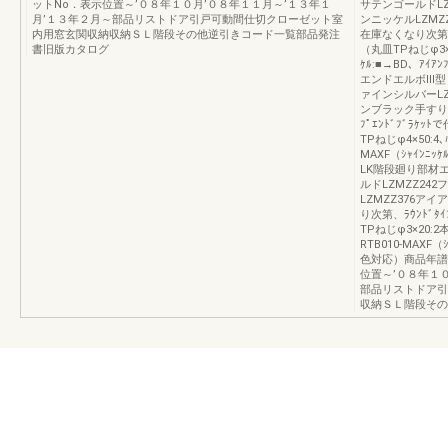
ットNo．表示位置～’０８年１０月’０８年１１月～’１３年１
サテンゴールドLZ
月’１３年２月～部品リストドア引戸可動間仕切クローゼット室
ンニッケルLZMZZ
内用窓玄関収納収納ＳＬ階段その他逆引きコード一覧部品発注
在庫なくなり次第、
書旧版カタログ
（丸皿TPねじφ3×20
ｹﾙ:■→BD、ｱｲ
エンドエルボⅢ型（
ァインシルバーLZ
ンブラック手すり07
ﾌﾟｴﾝﾄﾞﾌﾞﾗｹ
TPねじφ4×50:4､
MAXF（ｼｬｲﾝﾆｯ
LK階段廻り部材エ
ルドLZMZZ24
LZMZZ376アイ
り次第、ﾗｳﾝﾄﾞﾀｲ
TPねじφ3×20:2
RTB010-MAXF（
色対応）商品年譜
位置～’０８年１
部品リストドア引
収納ＳＬ階段その