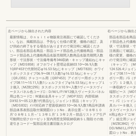
左ページから抽出された内容
右ページから抽出
最新情報は、Ｏｎｓｉｔｅ物販発注画面にて確認してくださ
部品名部品名商品
い。なお、掲載部品は、予告なく仕様の変更、価格の改訂、及
ド部品色上代価格
び供給の終了をする場合がありますので発注時に確認くださ
状・寸法形状・寸
い。部品名部品名商品・部品コード部品色上代価格商品・部品
注画面にて確認し
コード部品色上代価格商品名販売期間入数商品名販売期間入数
様の変更、価格の
形状・寸法形状・寸法備考備考346収納・キャップ連結ねじキャ
ので発注時に確認
ップ［MDS858］オフホワイト壁埋込収納03.10〜06.9入数
（キャップ）［MDT
1QRP453で代替対応φ16.53.5ねじキャップ［MDT820］ホワイ
124.526.4ジ
トボックスタイプ06.9〜08.11入数1φ16.53.5ねじキャップ
タイプ08.11〜
［QRJ355］チャコール用［QRP453］アイボリー用ボックスタ
ボリー用）/G（チ
イプ08.11〜15.11入数1シェルフタイプφ16.53.5ねじキャップ１
ップ）１２個入［M
２個入［MZB□295］タスボックス10.9〜入数1ヴィータスヴィ
一体収納ヴィータス
ータスパネル色コード□：D/M/L/P/W12個入ヴィータスパネル
端部ピース［MDT
用は色コード□：W連結金具キャップ［MDP322］内部収納
タスボックスヴィ
DX92.5〜05.2入数1代替品なしジョイント部品（キャップ）
ー）/C（シャイング
［MDS832］ﾒﾝﾃ対応終了壁面収納03.10〜06.9入数1商品年譜表
具カバー８個入［M
部品体系表部品取付展開図ロットNo．表示位置～’０８年１０
タスヴィータスパネル
月’０８年１１月～’１３年１月’１３年２月～部品リストドア引戸
ﾙ用は色ｺｰﾄﾞ□:
可動間仕切クローゼット室内用窓玄関収納収納ＳＬ階段その他
ﾌﾟ）組立用ジョ
逆引きコード一覧部品発注書旧版カタログ
［MZB□842］ヴ
DD/MM/LL/
図ロットNo．表