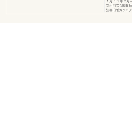
１月’１３年２月
室内用窓玄関収納
注書旧版カタログ