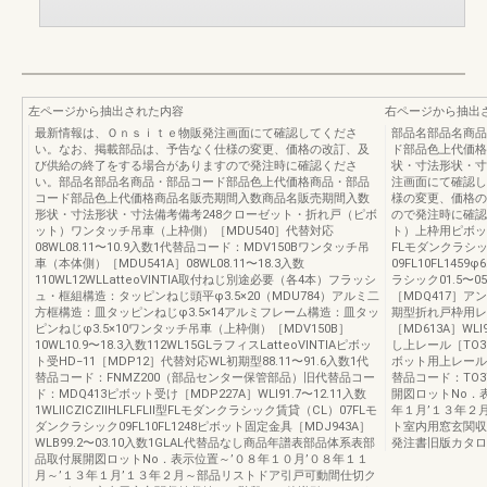
左ページから抽出された内容
右ページから抽出
最新情報は、Ｏｎｓｉｔｅ物販発注画面にて確認してくださ
部品名部品名商品
い。なお、掲載部品は、予告なく仕様の変更、価格の改訂、及
ド部品色上代価格
び供給の終了をする場合がありますので発注時に確認くださ
状・寸法形状・寸
い。部品名部品名商品・部品コード部品色上代価格商品・部品
注画面にて確認し
コード部品色上代価格商品名販売期間入数商品名販売期間入数
様の変更、価格の
形状・寸法形状・寸法備考備考248クローゼット・折れ戸（ピボ
ので発注時に確認
ット）ワンタッチ吊車（上枠側）［MDU540］代替対応
ト）上枠用ピボット受
08WL08.11〜10.9入数1代替品コード：MDV150Bワンタッチ吊
FLモダンクラシッ
車（本体側）［MDU541A］08WL08.11〜18.3入数
09FL10FL14
110WL12WLLatteoVINTIA取付ねじ別途必要（各4本）フラッシ
ラシック01.5〜
ュ・框組構造：タッピンねじ頭平φ3.5×20（MDU784）アルミ二
［MDQ417］アンバ
方框構造：皿タッピンねじφ3.5×14アルミフレーム構造：皿タッ
期型折れ戸枠用レ
ピンねじφ3.5×10ワンタッチ吊車（上枠側）［MDV150B］
［MD613A］WLⅠ
10WL10.9〜18.3入数112WL15GLラフィスLatteoVINTIAピボッ
し上レール［TO319
ト受HD−11［MDP12］代替対応WL初期型88.11〜91.6入数1代
ボット用上レール［T
替品コード：FNMZ200（部品センター保管部品）旧代替品コー
替品コード：TO3
ド：MDQ413ピボット受け［MDP227A］WLⅠ91.7〜12.11入数
開図ロットNo．
1WLⅡCZⅠCZⅡHLFLFLⅡ型FLモダンクラシック賃貸（CL）07FLモ
年１月’１３年２
ダンクラシック09FL10FL1248ピボット固定金具［MDJ943A］
ト室内用窓玄関収
WLB99.2〜03.10入数1GLAL代替品なし商品年譜表部品体系表部
発注書旧版カタロ
品取付展開図ロットNo．表示位置～’０８年１０月’０８年１１
月～’１３年１月’１３年２月～部品リストドア引戸可動間仕切ク