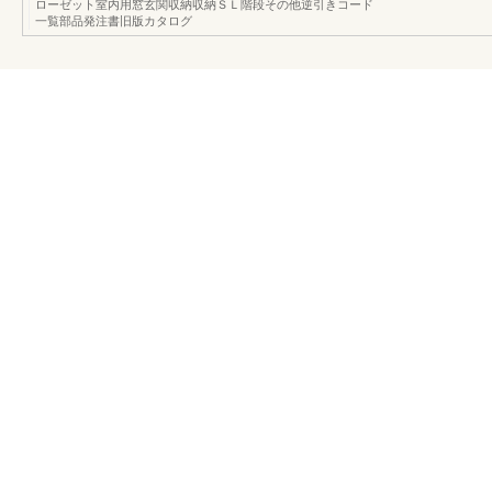
ローゼット室内用窓玄関収納収納ＳＬ階段その他逆引きコード
一覧部品発注書旧版カタログ