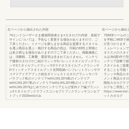
左ページから抽出された内容
右ページから抽出
74エンドユーザーさま建築関係者さま※カタログの内容、表紙デ
75WEBツール
ザインについては、予告なく変更する場合がありますので、ご
を手軽にWEBで
了承ください。イメージを膨らませる商品を提案するスタイル
が見つかります。
を選ぶ商品を選ぶ・検討する商品の色は、印刷の特性上実物と
ミュレーションで
は多少異なる場合がありますのでご了承ください。掲載価格に
オススメのスタイ
は、消費税、工事費、運賃等は含まれておりません。インテリ
ルは360度VR
ア建材カタログのご紹介ラシッサDパレットスタイルブックラシ
ンテリア診断で探
ッサSスタイルブックラシッサDラテオスタイルブックラシッサ
スタイルをご提案
Dヴィンティアスタイルブック玄関収納パンフレットラシッサデ
することも可能！
コマドアイデアブック総合ダイジェストカタログラシッサパラ
ラシッサ商品カタ
パラブック私のインテリアwithLIXIL2016私のインテリア
メント商品カタロ
withLIXIL2017私のインテリアwithLIXIL2018私のインテリア
階段カタログラフ
withLIXIL2019はじめてのインテリアえらび室内ドア編ブランシ
ログをご用意して
ェⅡスタイルブックラフィスコンセプトブックラシッサコンセプ
https://www.l
トブック2020webのみ
ットカタログ