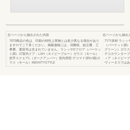
左ページから抽出された内容
右ページから抽出
7070商品の色は、印刷の特性上実物とは多少異なる場合があり
7171床材:ラ
ますのでご了承ください。掲載価格には、消費税、組立費、工
（パーケット調）■
事費、運賃等は含まれていません。ラシッサDフロア（パーケッ
グリーン）ガラス
ト調）27室内ドア：LGH（ネイビーブルー）ガラス（モール）
デコカウンターブ
把手スクエアL（ダークアンバー）室内用窓:デコマド3列×3段ガ
ィア（ネイビーブ
ラス（モール）INDIVITYSTYLE
ヴィータスではあ